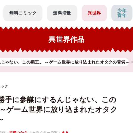
少年
無料コミック
無料増量
異世界
青年
異世界作品
んじゃない、この覇王。 ～ゲーム世界に放り込まれたオタクの苦労～
ミック
勝手に参謀にするんじゃない、この
 ～ゲーム世界に放り込まれたオタク
～
原作：
港瀬つかさ
キャラクター原案：
まろ