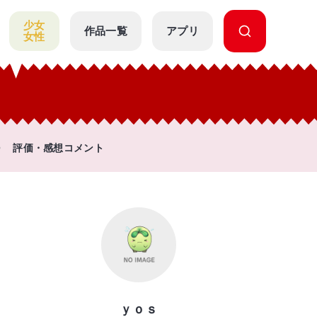
少女
作品一覧
アプリ
女性
評価・感想コメント
ｙｏｓ