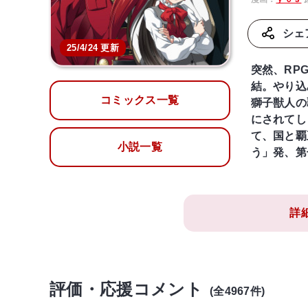
シェ
25/4/24 更新
突然、RP
結。やり込
コミックス一覧
獅子獣人の
にされてし
て、国と覇
小説一覧
う」発、第
詳
評価・応援コメント
(全4967件)