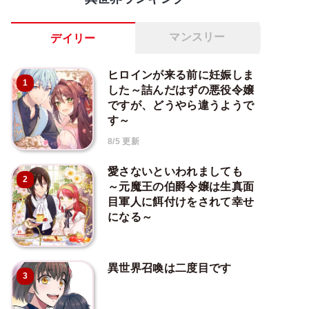
マンスリー
デイリー
ヒロインが来る前に妊娠しま
1
した～詰んだはずの悪役令嬢
ですが、どうやら違うようで
す～
8/5 更新
愛さないといわれましても
2
～元魔王の伯爵令嬢は生真面
目軍人に餌付けをされて幸せ
になる～
異世界召喚は二度目です
3