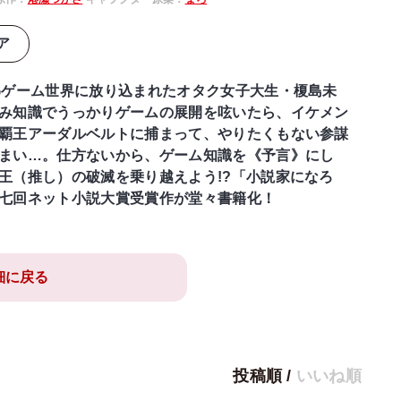
ア
Gゲーム世界に放り込まれたオタク女子大生・榎島未
み知識でうっかりゲームの展開を呟いたら、イケメン
覇王アーダルベルトに捕まって、やりたくもない参謀
まい…。仕方ないから、ゲーム知識を《予言》にし
王（推し）の破滅を乗り越えよう!?「小説家になろ
七回ネット小説大賞受賞作が堂々書籍化！
細に戻る
投稿順
/
いいね順