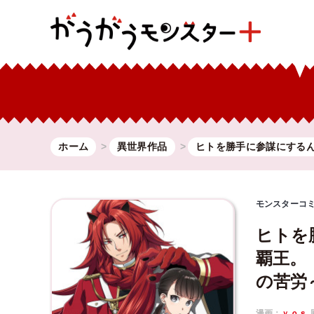
ホーム
異世界作品
ヒトを勝手に参謀にする
モンスターコ
ヒトを
覇王。
の苦労
漫画：
ｙｏｓ