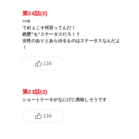
第24話(2)
>>6
てめぇこそ何言ってんだ！
絶壁"も"ステータスだろ！？
女性のありとあらゆるものはステータスなんだよ
！
134
第23話(2)
ショートケーキがなにげに美味しそうです
134