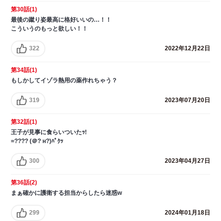
第30話(1)
最後の蹴り姿最高に格好いいの…！！
こういうのもっと欲しい！！
322
2022年12月22日
第34話(1)
もしかしてイゾラ熱用の薬作れちゃう？
319
2023年07月20日
第32話(1)
王子が見事に食らいついたｯ!
=???? (＠? н?)ﾊﾟｸｯ
300
2023年04月27日
第36話(2)
まぁ確かに護衛する担当からしたら迷惑w
299
2024年01月18日