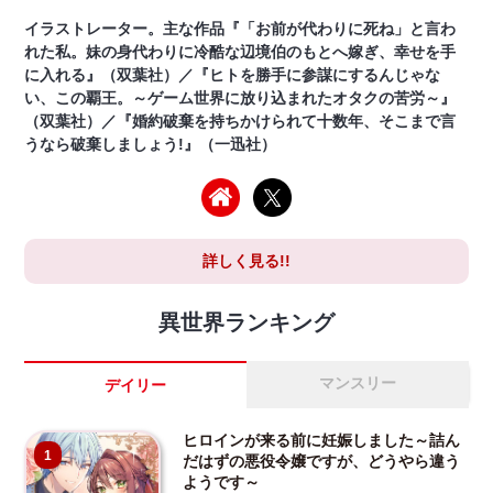
イラストレーター。主な作品『「お前が代わりに死ね」と言わ
れた私。妹の身代わりに冷酷な辺境伯のもとへ嫁ぎ、幸せを手
に入れる』（双葉社）／『ヒトを勝手に参謀にするんじゃな
い、この覇王。～ゲーム世界に放り込まれたオタクの苦労～』
（双葉社）／『婚約破棄を持ちかけられて十数年、そこまで言
うなら破棄しましょう!』（一迅社）
詳しく見る!!
異世界ランキング
マンスリー
デイリー
ヒロインが来る前に妊娠しました～詰ん
1
だはずの悪役令嬢ですが、どうやら違う
ようです～