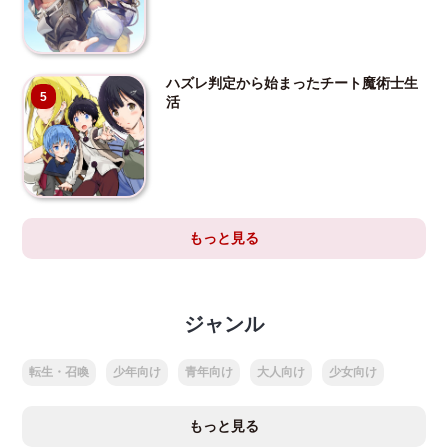
ハズレ判定から始まったチート魔術士生
5
活
もっと見る
ジャンル
転生・召喚
少年向け
青年向け
大人向け
少女向け
もっと見る