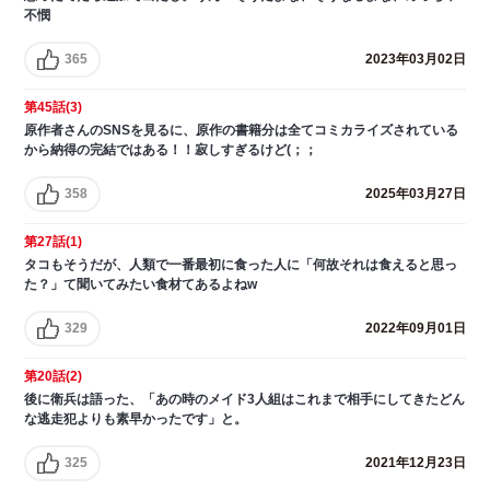
不憫
365
2023年03月02日
第45話(3)
原作者さんのSNSを見るに、原作の書籍分は全てコミカライズされている
から納得の完結ではある！！寂しすぎるけど(；；
358
2025年03月27日
第27話(1)
タコもそうだが、人類で一番最初に食った人に「何故それは食えると思っ
た？」て聞いてみたい食材てあるよねw
329
2022年09月01日
第20話(2)
後に衛兵は語った、「あの時のメイド3人組はこれまで相手にしてきたどん
な逃走犯よりも素早かったです」と。
325
2021年12月23日