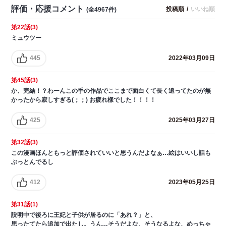
評価・応援コメント
投稿順
/
いいね順
(全4967件)
第22話(3)
ミュウツー
445
2022年03月09日
第45話(3)
か、完結！？わーんこの手の作品でここまで面白くて長く追ってたのが無
かったから寂しすぎる(；；) お疲れ様でした！！！！
425
2025年03月27日
第32話(3)
この漫画ほんともっと評価されていいと思うんだよなぁ…絵はいいし話も
ぶっとんでるし
412
2023年05月25日
第31話(1)
説明中で後ろに王妃と子供が居るのに「あれ？」と、
思ったてたら追加で出たし。うん…そうだよな、そうなるよな、めっちゃ