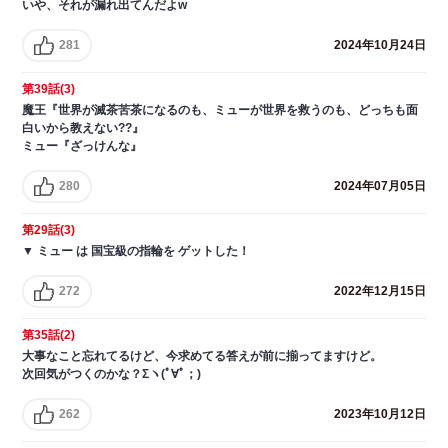
いや、それが漏れ出てんだよw
281
2024年10月24日
第39話(3)
魔王『世界が滅茶苦茶になるのも、ミューが世界を救うのも、どっちも面
白いから教えない??』
ミュー『ざっけんな』
280
2024年07月05日
第29話(3)
▼ ミュー は 国宝級の指輪を ゲットした！
272
2022年12月15日
第35話(2)
大事なこと忘れてるけど、今求めてる答えが前に揃ってますけど。
次回気がつくのかな？Σヽ(ﾟ∀ﾟ；)
262
2023年10月12日