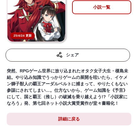
小説一覧
25/4/24 更新
シェア
突然、RPGゲーム世界に放り込まれたオタク女子大生・榎島未
結。やり込み知識でうっかりゲームの展開を呟いたら、イケメ
ン獅子獣人の覇王アーダルベルトに捕まって、やりたくもない
参謀にされてしまい…。仕方ないから、ゲーム知識を《予言》
にして、国と覇王（推し）の破滅を乗り越えよう!?「小説家に
なろう」発、第七回ネット小説大賞受賞作が堂々書籍化！
詳細に戻る