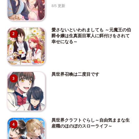
8/5 更新
愛さないといわれましても ～元魔王の伯
2
爵令嬢は生真面目軍人に餌付けをされて
幸せになる～
異世界召喚は二度目です
3
異世界クラフトぐらし～自由気ままな生
4
産職のほのぼのスローライフ～