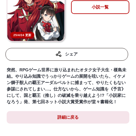
小説一覧
25/4/24 更新
シェア
突然、RPGゲーム世界に放り込まれたオタク女子大生・榎島未
結。やり込み知識でうっかりゲームの展開を呟いたら、イケメ
ン獅子獣人の覇王アーダルベルトに捕まって、やりたくもない
参謀にされてしまい…。仕方ないから、ゲーム知識を《予言》
にして、国と覇王（推し）の破滅を乗り越えよう!?「小説家に
なろう」発、第七回ネット小説大賞受賞作が堂々書籍化！
詳細に戻る