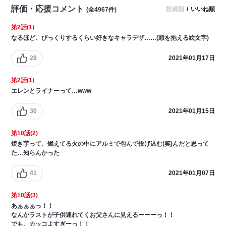
評価・応援コメント
投稿順
/
いいね順
(全4967件)
第2話(1)
なるほど、びっくりするくらい好きなキャラデザ……(頭を抱える絵文字)
28
2021年01月17日
第2話(1)
エレンとライナーって…www
30
2021年01月15日
第10話(2)
焼き芋って、燃えてる火の中にアルミで包んで投げ込む(笑)んだと思って
た…知らんかった
41
2021年01月07日
第10話(3)
あぁぁぁっ！！
なんかラストが子供連れてくお父さんに見えるーーーっ！！
でも、カッコよすぎーっ！！