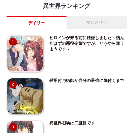
異世界ランキング
マンスリー
デイリー
ヒロインが来る前に妊娠しました～詰ん
1
だはずの悪役令嬢ですが、どうやら違う
ようです～
雑用付与術師が自分の最強に気付くまで
2
異世界召喚は二度目です
3