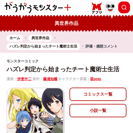
異世界作品
ホーム
異世界作品
ハズレ判定から始まったチート魔術士生活
評価・感想コメント
モンスターコミック
ハズレ判定から始まったチート魔術士生活
漫画：
伊恵中二
原作：
篠浦知螺
キャラクター原案：
荻pote
コミックス一覧
小説一覧