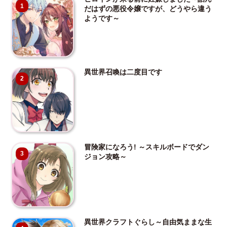
1
だはずの悪役令嬢ですが、どうやら違う
ようです～
異世界召喚は二度目です
2
冒険家になろう! ～スキルボードでダン
3
ジョン攻略～
異世界クラフトぐらし～自由気ままな生