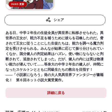
26/8/5 更新
シェア
ある日、中学２年生の生徒全員が異世界に転移させられた。異
世界の王女が、戦力不足を補うために彼らを召喚したのだ。脅
されて王女に従うことにした生徒たちは、能力を調べる魔力判
定を受けさせられる。みんなが結果に応じて振り分けられてい
くなか、国分健人の判定結果はハズレ。使い物にならないと判
断されて、追放されてしまった。だが、健人の内には実は物凄
い能力が潜んでいて……等身大の中学２年生の健人が、仲間に
なったスケルトンとともに同級生たちの救出を目指す！
――「小説家になろう」発の大人気異世界ファンタジーが書籍
化！ 第６回ネット小説大賞受賞作。
詳細に戻る