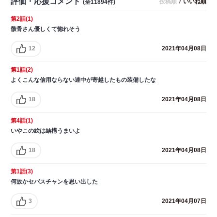
評価・応援コメント
投稿順
/
いいね順
(全11894件)
第2話(1)
骸骨さん優しくて惚れそう
12
2021年04月08日
第1話(2)
よくこんな信用ならない連中が寄越したもの装備したな
18
2021年04月08日
第4話(1)
いやこの絵は結構うまいよ
18
2021年04月08日
第1話(3)
何故かセバスチャンを思い出した
3
2021年04月07日