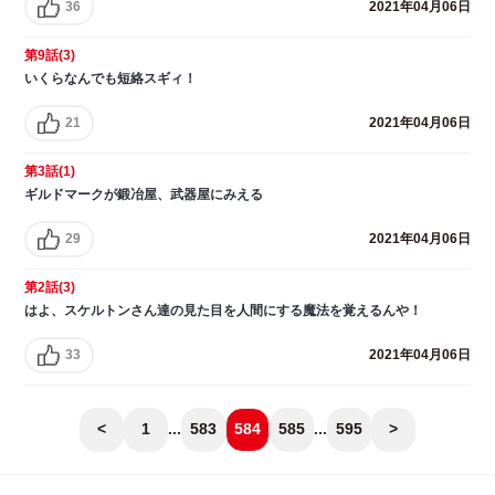
36
2021年04月06日
第9話(3)
いくらなんでも短絡スギィ！
21
2021年04月06日
第3話(1)
ギルドマークが鍛冶屋、武器屋にみえる
29
2021年04月06日
第2話(3)
はよ、スケルトンさん達の見た目を人間にする魔法を覚えるんや！
33
2021年04月06日
<
1
...
583
584
585
...
595
>