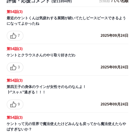
評価・応援コメント
投稿順
/
いいね順
(全11894件)
第54話(3)
最近のケントくんは気疲れする展開が続いてたしピースピースできるよう
になってよかったね
7
2025年09月24日
第54話(3)
ケントとクラウスさんのやり取り好きだわ
3
2025年09月24日
第54話(3)
第四王子の身体のラインが女性そのものなんよ！
┣”スヶ∧”過ぎる！！！
9
2025年09月24日
第54話(3)
ケントって元の世界で魔法使えたけどみんなも戻ってから魔法使えたらや
ばすぎないか？