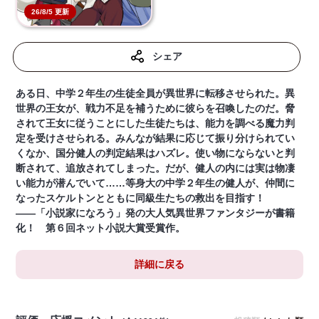
26/8/5 更新
シェア
ある日、中学２年生の生徒全員が異世界に転移させられた。異
世界の王女が、戦力不足を補うために彼らを召喚したのだ。脅
されて王女に従うことにした生徒たちは、能力を調べる魔力判
定を受けさせられる。みんなが結果に応じて振り分けられてい
くなか、国分健人の判定結果はハズレ。使い物にならないと判
断されて、追放されてしまった。だが、健人の内には実は物凄
い能力が潜んでいて……等身大の中学２年生の健人が、仲間に
なったスケルトンとともに同級生たちの救出を目指す！
――「小説家になろう」発の大人気異世界ファンタジーが書籍
化！ 第６回ネット小説大賞受賞作。
詳細に戻る