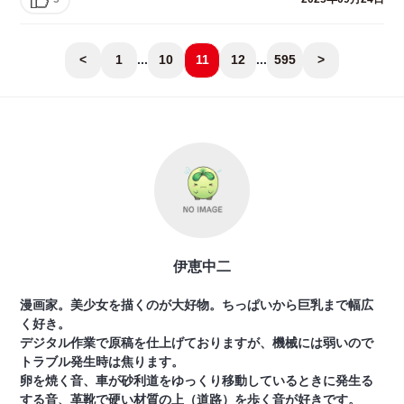
<
1
...
10
11
12
...
595
>
伊恵中二
漫画家。美少女を描くのが大好物。ちっぱいから巨乳まで幅広
く好き。
デジタル作業で原稿を仕上げておりますが、機械には弱いので
トラブル発生時は焦ります。
卵を焼く音、車が砂利道をゆっくり移動しているときに発生る
する音、革靴で硬い材質の上（道路）を歩く音が好きです。