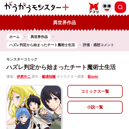
異世界作品
ホーム
異世界作品
ハズレ判定から始まったチート魔術士生活
評価・感想コメント
モンスターコミック
ハズレ判定から始まったチート魔術士生活
漫画：
伊恵中二
原作：
篠浦知螺
キャラクター原案：
荻pote
コミックス一覧
小説一覧