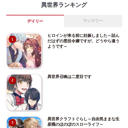
異世界ランキング
マンスリー
デイリー
ヒロインが来る前に妊娠しました～詰ん
1
だはずの悪役令嬢ですが、どうやら違う
ようです～
異世界召喚は二度目です
2
異世界クラフトぐらし～自由気ままな生
3
産職のほのぼのスローライフ～