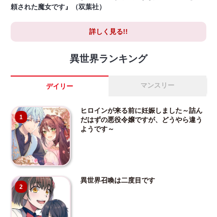
頼された魔女です』（双葉社）
詳しく見る!!
異世界ランキング
マンスリー
デイリー
ヒロインが来る前に妊娠しました～詰ん
1
だはずの悪役令嬢ですが、どうやら違う
ようです～
異世界召喚は二度目です
2