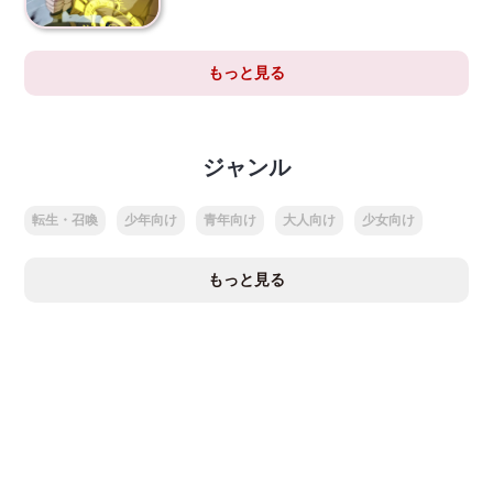
もっと見る
ジャンル
転生・召喚
少年向け
青年向け
大人向け
少女向け
もっと見る