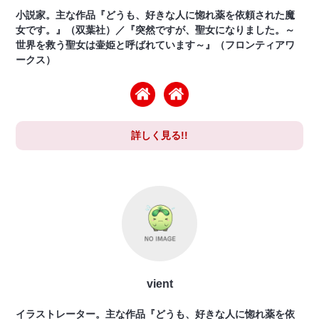
小説家。主な作品『どうも、好きな人に惚れ薬を依頼された魔
女です。』（双葉社）／『突然ですが、聖女になりました。～
世界を救う聖女は壷姫と呼ばれています～』（フロンティアワ
ークス）
詳しく見る!!
vient
イラストレーター。主な作品『どうも、好きな人に惚れ薬を依