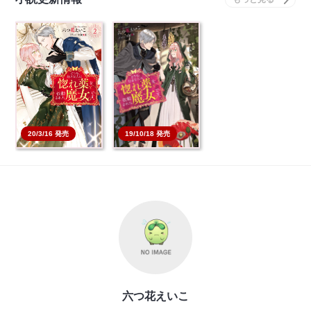
どうも、好きな人に惚
どうも、好きな人に惚
れ薬を依頼された魔女
れ薬を依頼された魔女
で…
で…
本を買う
本を買う
19/10/18 発売
20/3/16 発売
六つ花えいこ