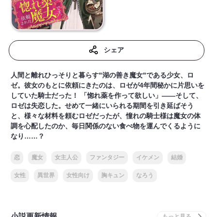
シェア
人間と離れひっそりと暮らす"湖の善き魔女"である少女、ロ
ゼ。彼女のもとに依頼にきたのは、ロゼが4年間秘かに片思いを
していた騎士だった！ 「惚れ薬を作って欲しい」――そして、
ロゼは失恋した。せめて一緒にいられる期間を引き延ばそう
と、様々な材料を頼むロゼだったが、憧れの騎士様は魔女の体
調を心配したのか、毎日関係のない食べ物を運んでくるように
なり……？
恋
魔女
女主人公
ファンタジー
イケメン
結婚
女性
異世界
女性向け
胸キュン
なろう
小説更新情報