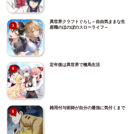
異世界クラフトぐらし～自由気ままな生
3
産職のほのぼのスローライフ～
定年後は異世界で種馬生活
4
雑用付与術師が自分の最強に気付くまで
5