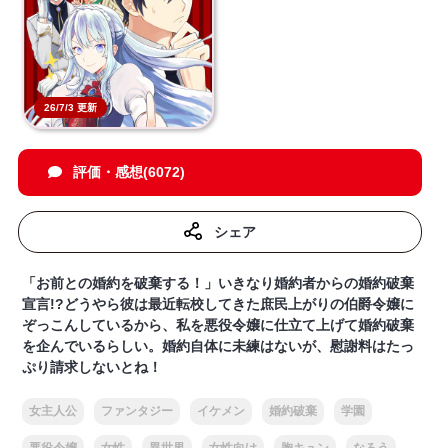
26/7/3 更新
評価・感想(6072)
シェア
「お前との婚約を破棄する！」いきなり婚約者からの婚約破棄
宣言!?どうやら彼は最近転校してきた庶民上がりの伯爵令嬢に
ぞっこんしているから、私を悪役令嬢に仕立て上げて婚約破棄
を企んでいるらしい。婚約自体に未練はないが、慰謝料はたっ
ぷり請求しないとね！
女主人公
ファンタジー
イケメン
婚約破棄
学園