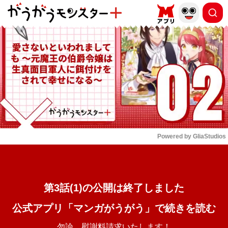
もっと読む
arrow_forward_ios
Powered by 
GliaStudios
Mute
第3話(1)の公開は終了しました
公式アプリ「マンガがうがう」で続きを読む
勿論、慰謝料請求いたします！