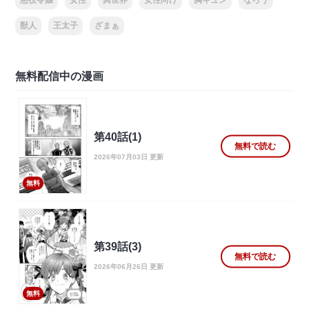
悪役令嬢
女性
異世界
女性向け
胸キュン
なろう
獣人
王太子
ざまぁ
無料配信中の漫画
第40話(1)
無料で読む
2026年07月03日 更新
無料
第39話(3)
無料で読む
2026年06月26日 更新
無料