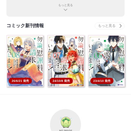
もっと見る
コミック新刊情報
勿論、慰謝料請求いた
勿論、慰謝料請求いた
勿論、慰謝料請求いた
します! 8 【コミッ…
します! 7 【コミッ…
します! 6 【コミッ…
本を買う
本を買う
本を買う
26/6/21 発売
24/10/8 発売
23/4/10 発売