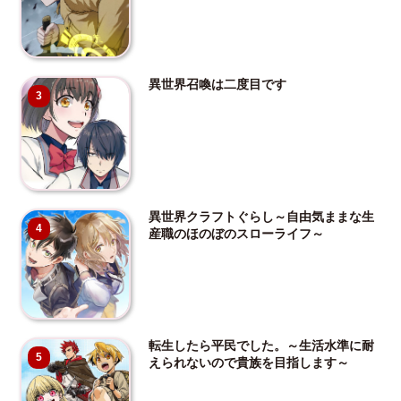
異世界召喚は二度目です
3
異世界クラフトぐらし～自由気ままな生
4
産職のほのぼのスローライフ～
転生したら平民でした。～生活水準に耐
5
えられないので貴族を目指します～