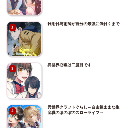
雑用付与術師が自分の最強に気付くまで
2
異世界召喚は二度目です
3
異世界クラフトぐらし～自由気ままな生
4
産職のほのぼのスローライフ～