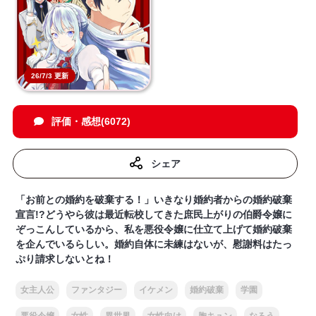
26/7/3 更新
評価・感想(6072)
シェア
「お前との婚約を破棄する！」いきなり婚約者からの婚約破棄
宣言!?どうやら彼は最近転校してきた庶民上がりの伯爵令嬢に
ぞっこんしているから、私を悪役令嬢に仕立て上げて婚約破棄
を企んでいるらしい。婚約自体に未練はないが、慰謝料はたっ
ぷり請求しないとね！
女主人公
ファンタジー
イケメン
婚約破棄
学園