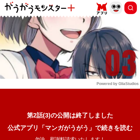
もっと読む
arrow_forward_ios
Powered by 
GliaStudios
Mute
第2話(3)の公開は終了しました
公式アプリ「マンガがうがう」で続きを読む
勿論、慰謝料請求いたします！