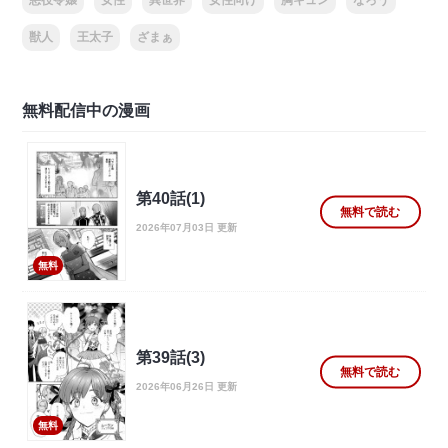
悪役令嬢
女性
異世界
女性向け
胸キュン
なろう
獣人
王太子
ざまぁ
無料配信中の漫画
第40話(1)
無料で読む
2026年07月03日 更新
無料
第39話(3)
無料で読む
2026年06月26日 更新
無料