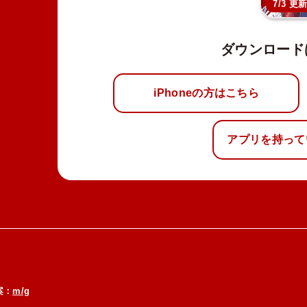
7/3 更
ダウンロード
iPhoneの方はこちら
アプリを持って
案：
m/g