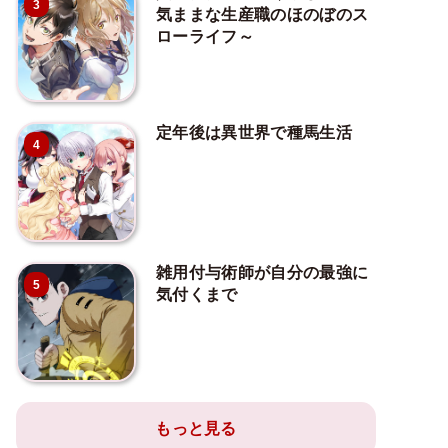
3
気ままな生産職のほのぼのス
ローライフ～
定年後は異世界で種馬生活
4
雑用付与術師が自分の最強に
5
気付くまで
もっと見る