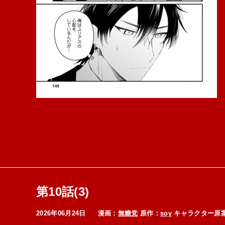
第10話(3)
2026年06月24日
漫画：
無糖党
原作：
soy
キャラクター原