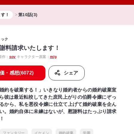
ます！
第10話(3)
ミック
謝料請求いたします！
原作：
soy
キャラクター原案：
m/g
価・感想(6072)
シェア
婚約を破棄する！」いきなり婚約者からの婚約破棄宣
やら彼は最近転校してきた庶民上がりの伯爵令嬢にぞっ
るから、私を悪役令嬢に仕立て上げて婚約破棄を企ん
い。婚約自体に未練はないが、慰謝料はたっぷり請求
！
ファンタジー
イケメン
婚約破棄
学園