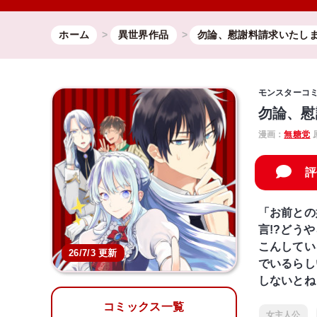
ホーム
異世界作品
勿論、慰謝料請求いたし
モンスターコ
勿論、慰
漫画：
無糖党
評
「お前との
言!?どう
こんしてい
26/7/3 更新
でいるらし
しないとね
コミックス一覧
女主人公