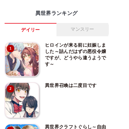
異世界ランキング
マンスリー
デイリー
ヒロインが来る前に妊娠しま
1
した～詰んだはずの悪役令嬢
ですが、どうやら違うようで
す～
異世界召喚は二度目です
2
異世界クラフトぐらし～自由