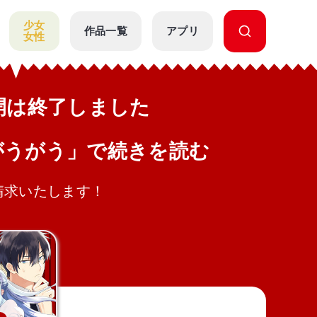
少女
作品一覧
アプリ
女性
公開は終了しました
がうがう」で続きを読む
請求いたします！