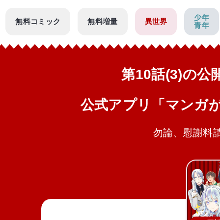
少年
無料コミック
無料増量
異世界
青年
第10話(3)の
公式アプリ「マンガ
勿論、慰謝料