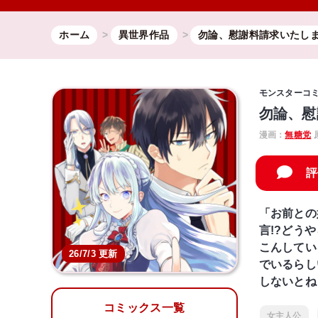
ホーム
異世界作品
勿論、慰謝料請求いたし
モンスターコ
勿論、慰
漫画：
無糖党
評
「お前との
言!?どう
こんしてい
26/7/3 更新
でいるらし
しないとね
コミックス一覧
女主人公