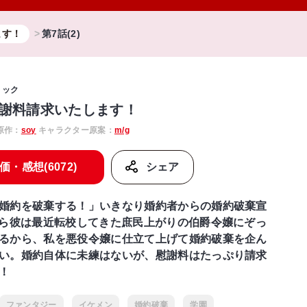
ます！
第7話(2)
ミック
謝料請求いたします！
原作：
soy
キャラクター原案：
m/g
価・感想(6072)
シェア
婚約を破棄する！」いきなり婚約者からの婚約破棄宣
やら彼は最近転校してきた庶民上がりの伯爵令嬢にぞっ
るから、私を悪役令嬢に仕立て上げて婚約破棄を企ん
い。婚約自体に未練はないが、慰謝料はたっぷり請求
！
ファンタジー
イケメン
婚約破棄
学園