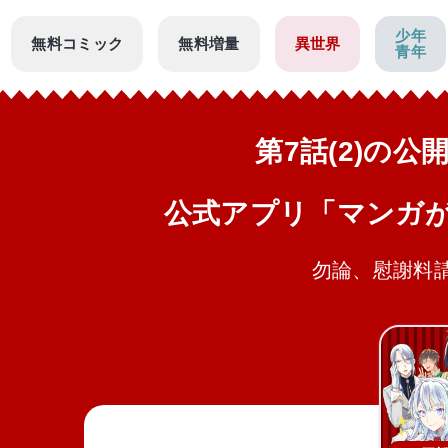
少年
無料コミック
無料増量
異世界
青年
第7話(2)の
公式アプリ「マンガ
勿論、慰謝料