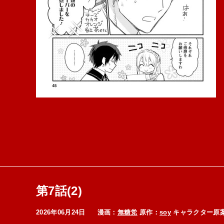
第7話(2)
2026年06月24日
漫画：
無糖党
原作：
soy
キャラクター原