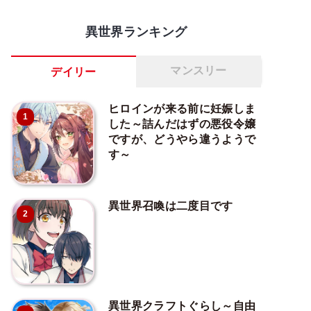
異世界ランキング
マンスリー
デイリー
ヒロインが来る前に妊娠しま
1
した～詰んだはずの悪役令嬢
ですが、どうやら違うようで
す～
異世界召喚は二度目です
2
異世界クラフトぐらし～自由