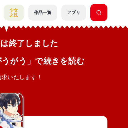
少女
作品一覧
アプリ
女性
公開は終了しました
がうがう」で続きを読む
請求いたします！