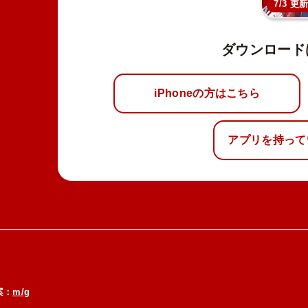
7/3 更
ダウンロード
iPhoneの方はこちら
アプリを持って
案：
m/g