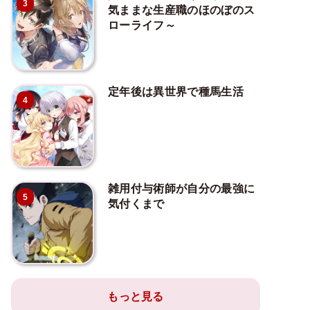
3
気ままな生産職のほのぼのス
ローライフ～
定年後は異世界で種馬生活
4
雑用付与術師が自分の最強に
5
気付くまで
もっと見る