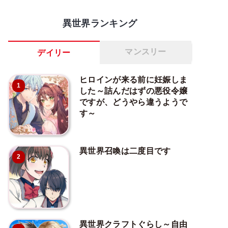
異世界ランキング
マンスリー
デイリー
ヒロインが来る前に妊娠しま
1
した～詰んだはずの悪役令嬢
ですが、どうやら違うようで
す～
異世界召喚は二度目です
2
異世界クラフトぐらし～自由