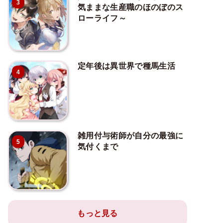
3
気ままな生産職のほのぼのス
ローライフ～
定年後は異世界で種馬生活
4
雑用付与術師が自分の最強に
5
気付くまで
もっと見る