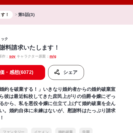
ます！
第5話(3)
ミック
謝料請求いたします！
原作：
soy
キャラクター原案：
m/g
価・感想(6072)
シェア
婚約を破棄する！」いきなり婚約者からの婚約破棄宣
やら彼は最近転校してきた庶民上がりの伯爵令嬢にぞっ
るから、私を悪役令嬢に仕立て上げて婚約破棄を企ん
い。婚約自体に未練はないが、慰謝料はたっぷり請求
！
ファンタジー
イケメン
婚約破棄
学園