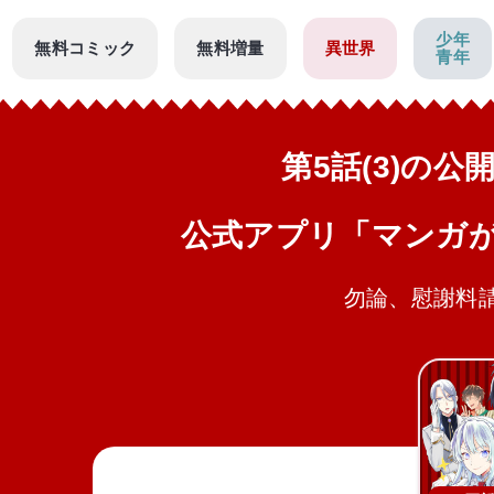
少年
無料コミック
無料増量
異世界
青年
第5話(3)の
公式アプリ「マンガ
勿論、慰謝料