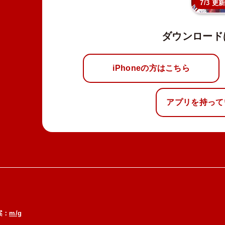
7/3 更
ダウンロード
iPhoneの方はこちら
アプリを持って
案：
m/g