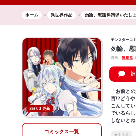
ホーム
異世界作品
勿論、慰謝料請求いたし
モンスターコ
勿論、慰
漫画：
無糖党
評
「お前との
言!?どう
こんしてい
26/7/3 更新
でいるらし
しないとね
コミックス一覧
女主人公