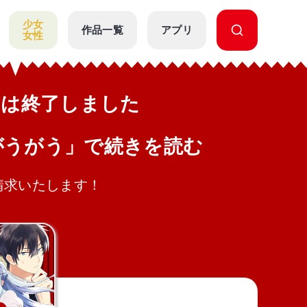
少女
作品一覧
アプリ
女性
公開は終了しました
がうがう」で続きを読む
請求いたします！