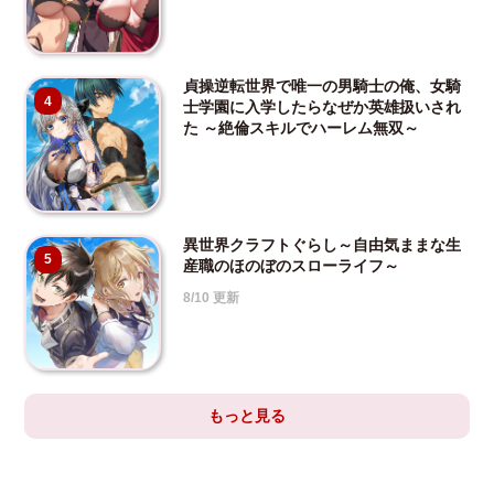
貞操逆転世界で唯一の男騎士の俺、女騎
4
士学園に入学したらなぜか英雄扱いされ
た ～絶倫スキルでハーレム無双～
異世界クラフトぐらし～自由気ままな生
5
産職のほのぼのスローライフ～
8/10 更新
もっと見る