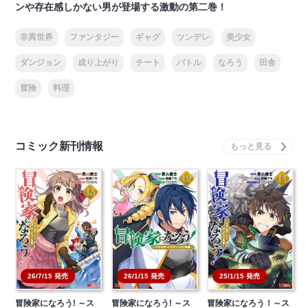
ンや存在感しかない男が登場する激動の第二巻！
非異世界
ファンタジー
ギャグ
ツンデレ
美少女
ダンジョン
成り上がり
チート
バトル
なろう
田舎
冒険
料理
コミック新刊情報
26/7/15 発売
26/1/15 発売
25/1/15 発売
冒険家になろう! ～ス
冒険家になろう! ～ス
冒険家になろう！～ス