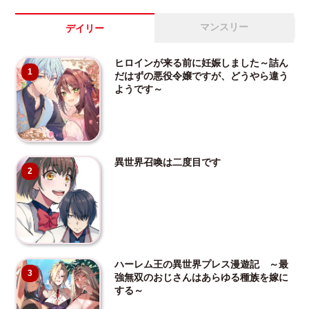
マンスリー
デイリー
ヒロインが来る前に妊娠しました～詰ん
1
だはずの悪役令嬢ですが、どうやら違う
ようです～
異世界召喚は二度目です
2
ハーレム王の異世界プレス漫遊記 ～最
3
強無双のおじさんはあらゆる種族を嫁に
する～