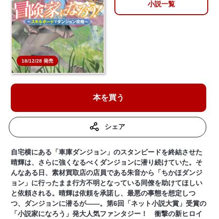
小説一覧
18/12/28 発売
本を買う
シェア
自宅横にある「車庫ダンジョン」のスタンピードを終結させた
晴輝は、さらに強くなるべくダンジョンに潜り続けていた。そ
んなある日、素材買取店の店員である朱音から「ちかほダンジ
ョン」に行ったまま行方不明となっている同僚を助けてほしい
と依頼される。晴輝は依頼を承諾し、最悪の事態を想定しつ
つ、ダンジョンに潜るが――。第6回「ネット小説大賞」受賞の
「小説家になろう」発大人気ファンタジー！ 衝撃の新ヒロイ