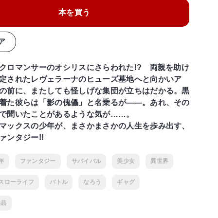
本を買う
ア
クロマンサーのオシリスにさらわれた!? 両親を助け
定されたレヴェラーナのヒューズ墓地へと向かいア
の前に、またしても怪しげな集団が立ちはだかる。黒
着た彼らは「影の傀儡」と名乗るが――。あれ、その
で聞いたことがあるような気が……。
マックスの少年が、まさかまさかの人生を歩み出す、
ァンタジー!!
年
ファンタジー
サバイバル
美少女
異世界
スローライフ
バトル
なろう
ギャグ
作品