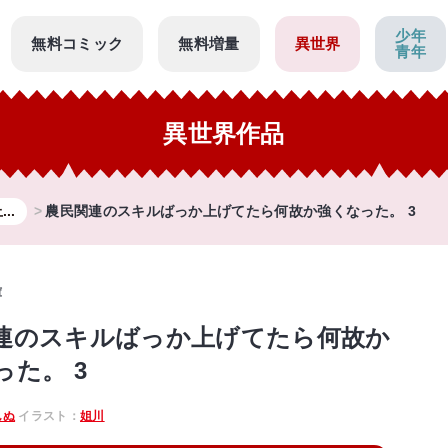
少年
無料コミック
無料増量
異世界
青年
異世界作品
..
農民関連のスキルばっか上げてたら何故か強くなった。 3
庫
連のスキルばっか上げてたら何故か
った。 3
んぬ
イラスト：
姐川