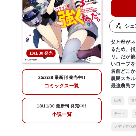
シェ
父と母がネ
るため、指
18/1/30 発売
リ。だが彼
いローブを
名前どこか
25/2/28
最新刊 発売中!!
農民スキル
最強農民フ
コミックス一覧
田舎
青
18/11/30
最新刊 発売中!!
チート
小説一覧
メディア化