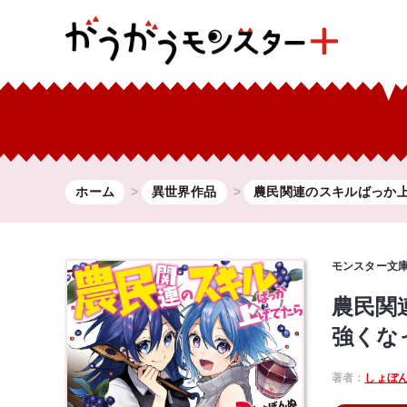
ホーム
異世界作品
農民関連のスキルばっか上.
モンスター文
農民関
強くな
著者：
しょぼ