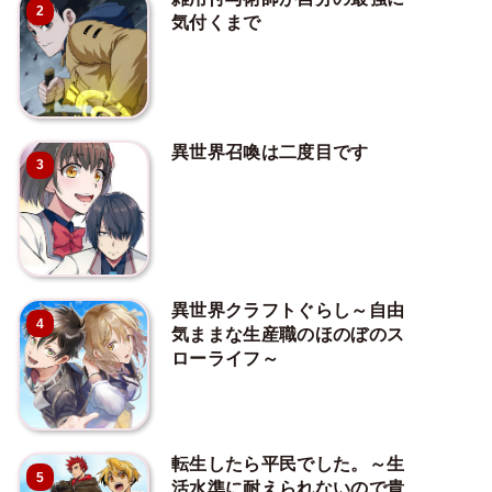
2
気付くまで
異世界召喚は二度目です
3
異世界クラフトぐらし～自由
4
気ままな生産職のほのぼのス
ローライフ～
転生したら平民でした。～生
5
活水準に耐えられないので貴