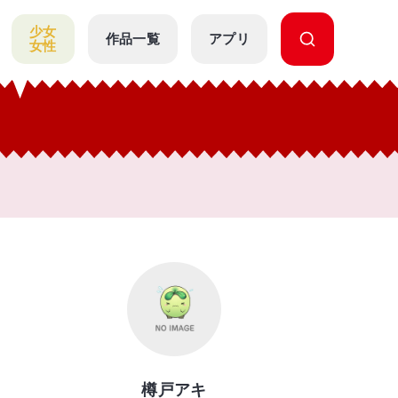
少女
作品一覧
アプリ
女性
樽戸アキ