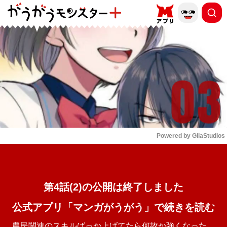
もっと読む
arrow_forward_ios
Powered by 
GliaStudios
Mute
第4話(2)の公開は終了しました
公式アプリ「マンガがうがう」で続きを読む
農民関連のスキルばっか上げてたら何故か強くなった。