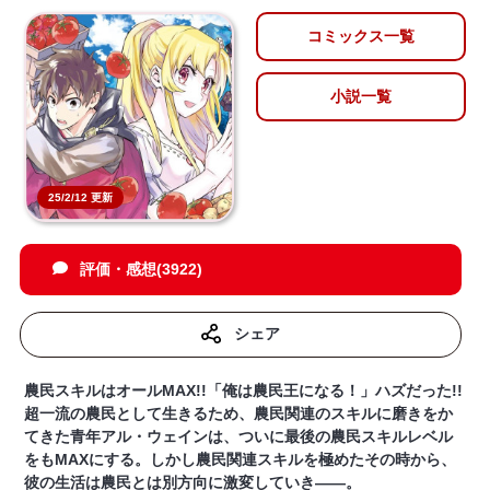
コミックス一覧
小説一覧
25/2/12 更新
評価・感想(3922)
シェア
農民スキルはオールMAX!!「俺は農民王になる！」ハズだった!!
超一流の農民として生きるため、農民関連のスキルに磨きをか
てきた青年アル・ウェインは、ついに最後の農民スキルレベル
をもMAXにする。しかし農民関連スキルを極めたその時から、
彼の生活は農民とは別方向に激変していき――。