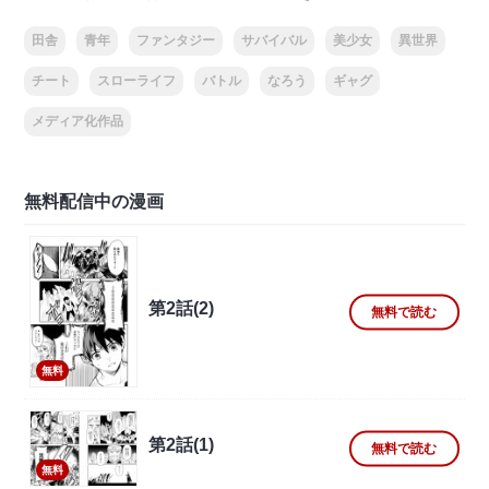
田舎
青年
ファンタジー
サバイバル
美少女
異世界
チート
スローライフ
バトル
なろう
ギャグ
メディア化作品
無料配信中の漫画
第2話(2)
無料で読む
無料
第2話(1)
無料で読む
無料