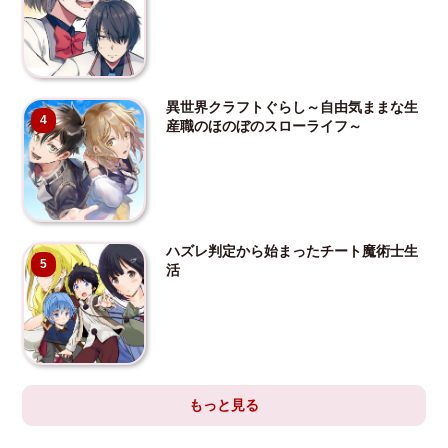
異世界クラフトぐらし～自由気ままな生
4
産職のほのぼのスローライフ～
ハズレ判定から始まったチート魔術士生
5
活
もっと見る