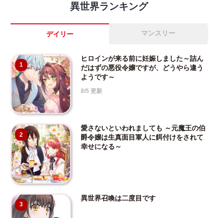
異世界ランキング
マンスリー
デイリー
ヒロインが来る前に妊娠しました～詰ん
1
だはずの悪役令嬢ですが、どうやら違う
ようです～
8/5 更新
愛さないといわれましても ～元魔王の伯
2
爵令嬢は生真面目軍人に餌付けをされて
幸せになる～
異世界召喚は二度目です
3