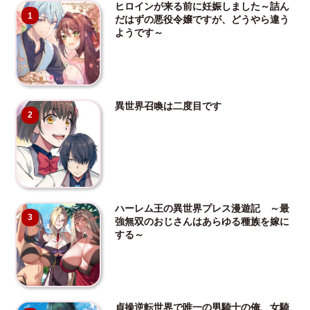
ヒロインが来る前に妊娠しました～詰ん
1
だはずの悪役令嬢ですが、どうやら違う
ようです～
異世界召喚は二度目です
2
ハーレム王の異世界プレス漫遊記 ～最
3
強無双のおじさんはあらゆる種族を嫁に
する～
貞操逆転世界で唯一の男騎士の俺、女騎