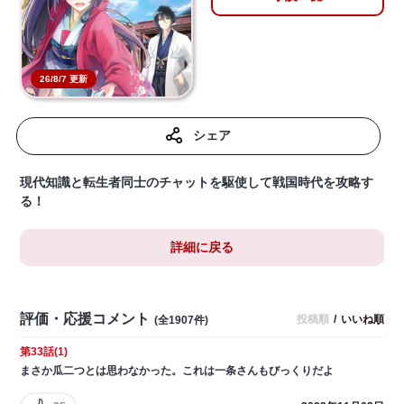
26/8/7 更新
シェア
現代知識と転生者同士のチャットを駆使して戦国時代を攻略す
る！
詳細に戻る
評価・応援コメント
投稿順
/
いいね順
(全1907件)
第33話(1)
まさか瓜二つとは思わなかった。これは一条さんもびっくりだよ