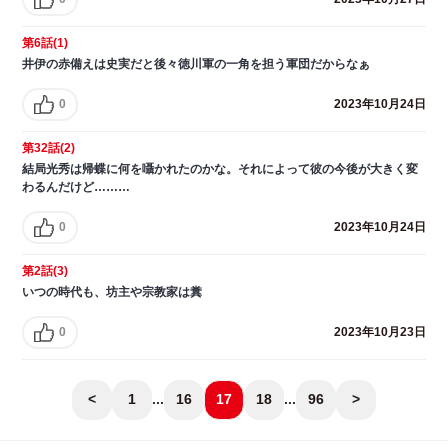
第6話(1)
井伊の赤備えは史実だと後々徳川軍の一角を担う軍団だからなぁ
0
2023年10月24日
第32話(2)
結局光秀は帰蝶に何を囁かれたのかな。それによって彼の今後が大きく変
わるんだけど………
0
2023年10月24日
第2話(3)
いつの時代も、坊主や宗教家は糞
0
2023年10月23日
<
1
...
16
17
18
...
96
>