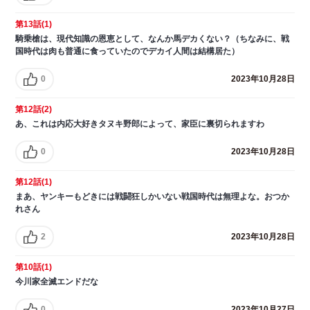
第13話(1)
騎乗槍は、現代知識の恩恵として、なんか馬デカくない？（ちなみに、戦
国時代は肉も普通に食っていたのでデカイ人間は結構居た）
0
2023年10月28日
第12話(2)
あ、これは内応大好きタヌキ野郎によって、家臣に裏切られますわ
0
2023年10月28日
第12話(1)
まあ、ヤンキーもどきには戦闘狂しかいない戦国時代は無理よな。おつか
れさん
2
2023年10月28日
第10話(1)
今川家全滅エンドだな
0
2023年10月27日