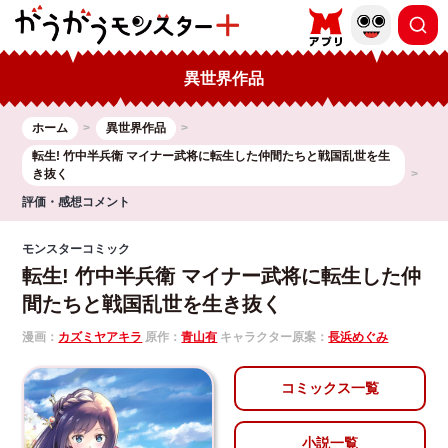
異世界作品
ホーム
異世界作品
転生! 竹中半兵衛 マイナー武将に転生した仲間たちと戦国乱世を生
き抜く
評価・感想コメント
モンスターコミック
転生! 竹中半兵衛 マイナー武将に転生した仲
間たちと戦国乱世を生き抜く
漫画：
カズミヤアキラ
原作：
青山有
キャラクター原案：
長浜めぐみ
コミックス一覧
小説一覧