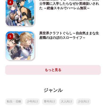
4
士学園に入学したらなぜか英雄扱いされ
た ～絶倫スキルでハーレム無双～
異世界クラフトぐらし～自由気ままな生
5
産職のほのぼのスローライフ～
もっと見る
ジャンル
転生・召喚
少年向け
青年向け
大人向け
少女向け