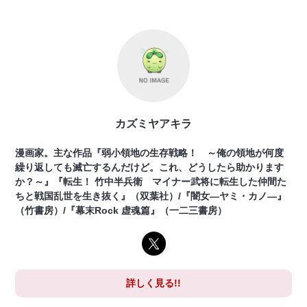
カズミヤアキラ
漫画家。主な作品『弱小領地の生存戦略！ ～俺の領地が何度
繰り返しても滅亡するんだけど。これ、どうしたら助かります
か？～』『転生！ 竹中半兵衛 マイナー武将に転生した仲間た
ちと戦国乱世を生き抜く』（双葉社）/『闇女―ヤミ・カノ―』
（竹書房）/『幕末Rock 虚魂篇』（一二三書房）
詳しく見る!!