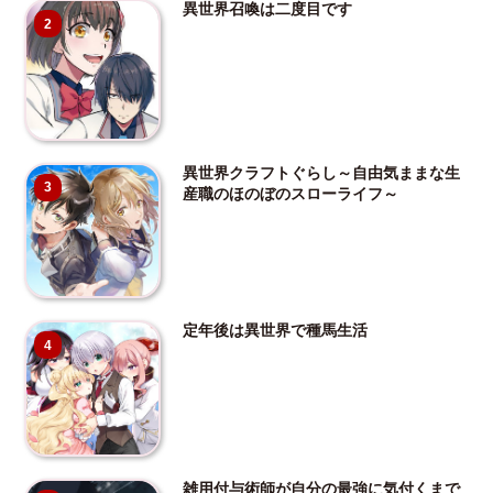
異世界召喚は二度目です
2
異世界クラフトぐらし～自由気ままな生
3
産職のほのぼのスローライフ～
定年後は異世界で種馬生活
4
雑用付与術師が自分の最強に気付くまで