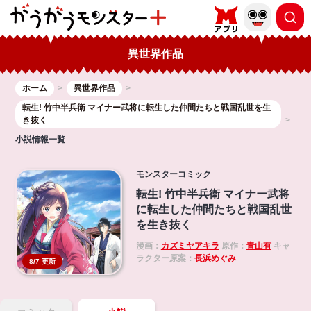
異世界作品
ホーム
異世界作品
転生! 竹中半兵衛 マイナー武将に転生した仲間たちと戦国乱世を生
き抜く
小説情報一覧
モンスターコミック
転生! 竹中半兵衛 マイナー武将
に転生した仲間たちと戦国乱世
を生き抜く
漫画：
カズミヤアキラ
原作：
青山有
キャ
ラクター原案：
長浜めぐみ
8/7 更新