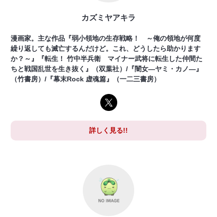
カズミヤアキラ
漫画家。主な作品『弱小領地の生存戦略！ ～俺の領地が何度
繰り返しても滅亡するんだけど。これ、どうしたら助かります
か？～』『転生！ 竹中半兵衛 マイナー武将に転生した仲間た
ちと戦国乱世を生き抜く』（双葉社）/『闇女―ヤミ・カノ―』
（竹書房）/『幕末Rock 虚魂篇』（一二三書房）
詳しく見る!!