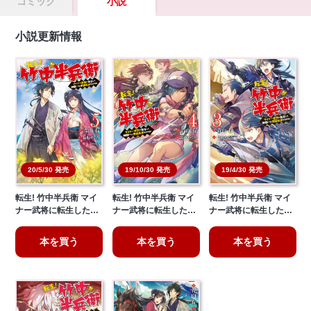
コミック
小説
小説更新情報
19/10/30 発売
20/5/30 発売
19/4/30 発売
転生! 竹中半兵衛 マイ
転生! 竹中半兵衛 マイ
転生! 竹中半兵衛 マイ
ナー武将に転生した…
ナー武将に転生した…
ナー武将に転生した…
本を買う
本を買う
本を買う