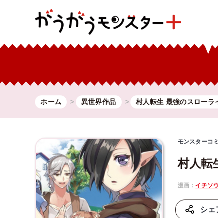
ホーム
異世界作品
村人転生 最強のスローラ
モンスターコ
村人転
漫画：
イチソ
シェ