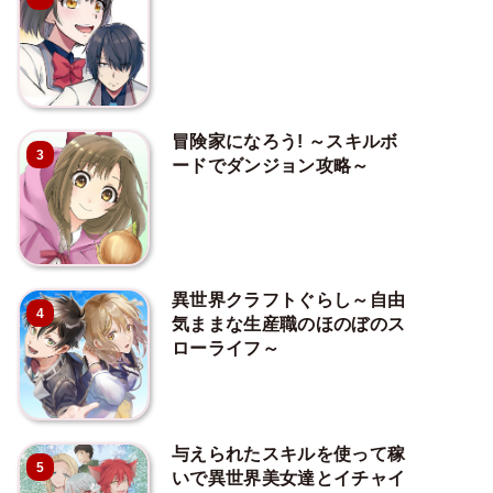
冒険家になろう! ～スキルボ
3
ードでダンジョン攻略～
異世界クラフトぐらし～自由
4
気ままな生産職のほのぼのス
ローライフ～
与えられたスキルを使って稼
5
いで異世界美女達とイチャイ