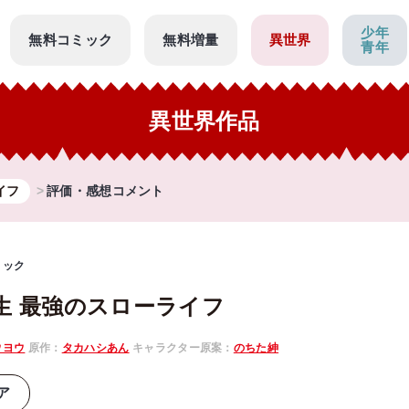
少年
無料コミック
無料増量
異世界
青年
異世界作品
イフ
評価・感想コメント
ミック
生 最強のスローライフ
ウヨウ
原作：
タカハシあん
キャラクター原案：
のちた紳
ア