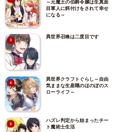
～元魔王の伯爵令嬢は生真面
目軍人に餌付けをされて幸せ
になる～
異世界召喚は二度目です
3
異世界クラフトぐらし～自由
4
気ままな生産職のほのぼのス
ローライフ～
ハズレ判定から始まったチー
5
ト魔術士生活