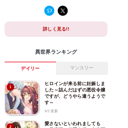
詳しく見る!!
異世界ランキング
マンスリー
デイリー
ヒロインが来る前に妊娠しま
1
した～詰んだはずの悪役令嬢
ですが、どうやら違うようで
す～
8/5 更新
愛さないといわれましても
2