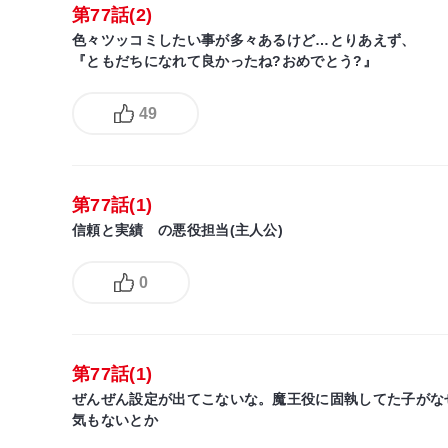
第77話(2)
色々ツッコミしたい事が多々あるけど…とりあえず、
『ともだちになれて良かったね?おめでとう?』
49
第77話(1)
信頼と実績 の悪役担当(主人公)
0
第77話(1)
ぜんぜん設定が出てこないな。魔王役に固執してた子がな
気もないとか