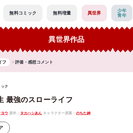
少年
無料コミック
無料増量
異世界
青年
異世界作品
イフ
評価・感想コメント
ミック
生 最強のスローライフ
ウヨウ
原作：
タカハシあん
キャラクター原案：
のちた紳
ア