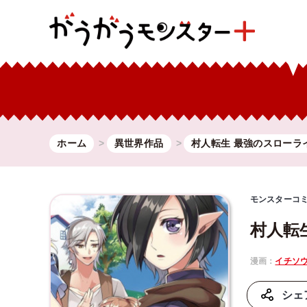
ホーム
異世界作品
村人転生 最強のスローラ
モンスターコ
村人転
漫画：
イチソ
シェ