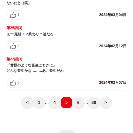
ないだと（笑）
1
2024年03月04日
第25話(3)
え??完結！？終わり？嘘だろ
2
2024年02月12日
第22話(3)
「貴様のような畜生ごときに」
どんな畜生かな………あ、畜生だわ
0
2024年02月07日
<
1
...
4
5
6
...
80
>