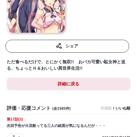
シェア
ただ食べるだけで、とにかく無双!! おバカ可愛い駄女神と送
る、ちょっとＨ＆おいしい異世界生活!!
詳細に戻る
評価・応援コメント
投稿順
/
いいね順
(全1585件)
第17話(3)
次回予告が火花散ってる三人の絵面が気になるんだが・・・