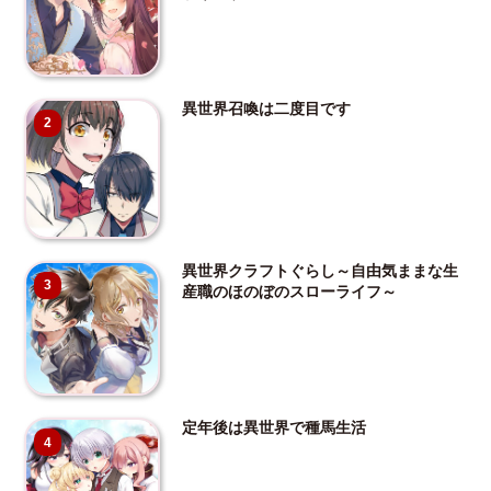
異世界召喚は二度目です
2
異世界クラフトぐらし～自由気ままな生
3
産職のほのぼのスローライフ～
定年後は異世界で種馬生活
4