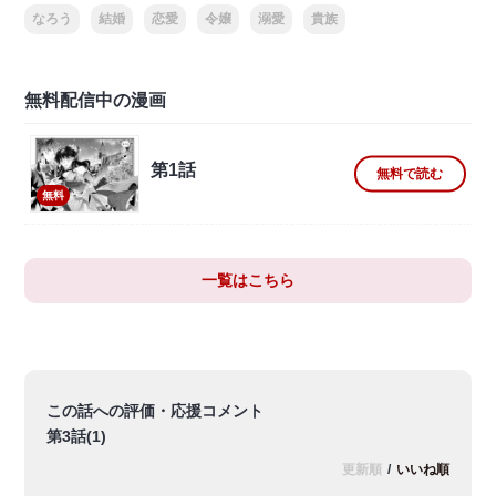
なろう
結婚
恋愛
令嬢
溺愛
貴族
無料配信中の漫画
第1話
無料で読む
無料
一覧はこちら
この話への評価・応援コメント
第3話(1)
更新順
/
いいね順