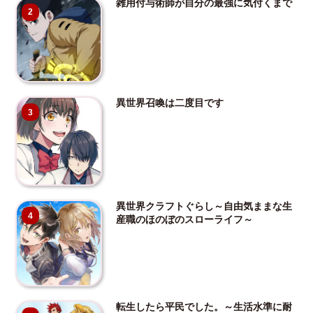
雑用付与術師が自分の最強に気付くまで
2
異世界召喚は二度目です
3
異世界クラフトぐらし～自由気ままな生
4
産職のほのぼのスローライフ～
転生したら平民でした。～生活水準に耐