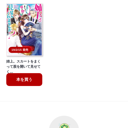
19/2/15 発売
姉上。スカートをまく
って股を開いて見せて
く…
本を買う