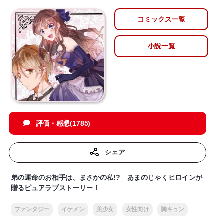
コミックス一覧
小説一覧
評価・感想(1785)
シェア
弟の運命のお相手は、まさかの私!? あまのじゃくヒロインが
贈るピュアラブストーリー！
ファンタジー
イケメン
美少女
女性向け
胸キュン