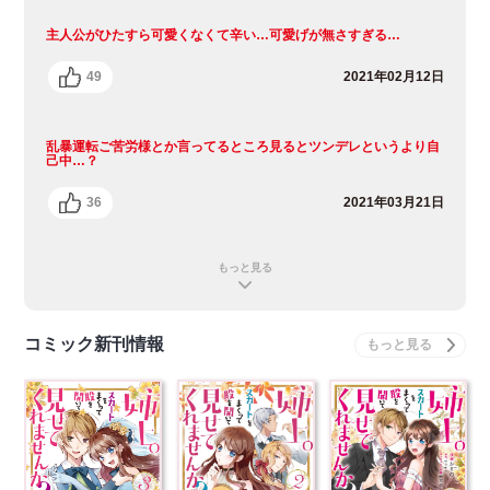
主人公がひたすら可愛くなくて辛い…可愛げが無さすぎる…
49
2021年02月12日
乱暴運転ご苦労様とか言ってるところ見るとツンデレというより自
己中…？
36
2021年03月21日
もっと見る
コミック新刊情報