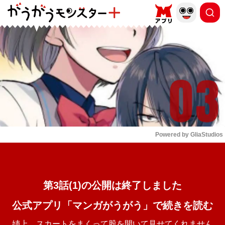
もっと読む
arrow_forward_ios
Powered by 
GliaStudios
Mute
第3話(1)の公開は終了しました
公式アプリ「マンガがうがう」で続きを読む
姉上。スカートをまくって股を開いて見せてくれません