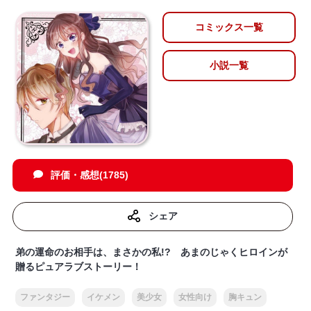
コミックス一覧
小説一覧
評価・感想(1785)
シェア
弟の運命のお相手は、まさかの私!? あまのじゃくヒロインが
贈るピュアラブストーリー！
ファンタジー
イケメン
美少女
女性向け
胸キュン