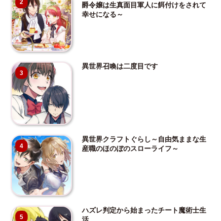
2
爵令嬢は生真面目軍人に餌付けをされて
幸せになる～
異世界召喚は二度目です
3
異世界クラフトぐらし～自由気ままな生
4
産職のほのぼのスローライフ～
ハズレ判定から始まったチート魔術士生
5
活