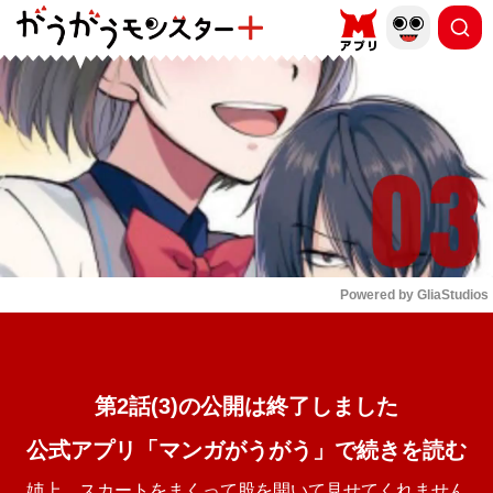
もっと読む
arrow_forward_ios
Powered by 
GliaStudios
Mute
第2話(3)の公開は終了しました
公式アプリ「マンガがうがう」で続きを読む
姉上。スカートをまくって股を開いて見せてくれません