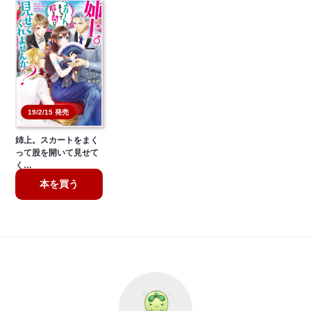
19/2/15 発売
姉上。スカートをまく
って股を開いて見せて
く…
本を買う