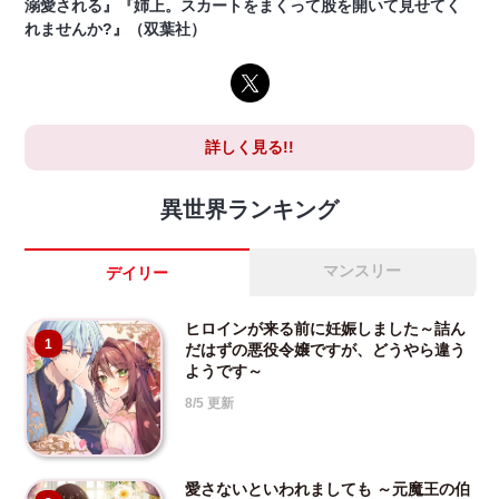
溺愛される』『姉上。スカートをまくって股を開いて見せてく
れませんか?』（双葉社）
詳しく見る!!
異世界ランキング
マンスリー
デイリー
ヒロインが来る前に妊娠しました～詰ん
1
だはずの悪役令嬢ですが、どうやら違う
ようです～
8/5 更新
愛さないといわれましても ～元魔王の伯