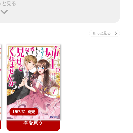
っと見る
っ
姉上。スカートをまくっ
…
て股を開いて見せてく…
19/7/31 発売
本を買う