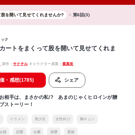
て股を開いて見せてくれませんか?
第6話(3)
ミック
カートをまくって股を開いて見せてくれま
。
原作：
サクチル
キャラクター原案：
紫真依
価・感想(1785)
シェア
お相手は、まさかの私!? あまのじゃくヒロインが贈
ブストーリー！
ー
イケメン
美少女
女性向け
胸キュン
結婚
恋愛
令嬢
溺愛
貴族