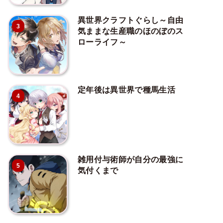
異世界クラフトぐらし～自由
3
気ままな生産職のほのぼのス
ローライフ～
定年後は異世界で種馬生活
4
雑用付与術師が自分の最強に
5
気付くまで