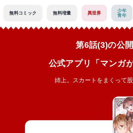
少年
無料コミック
無料増量
異世界
青年
第6話(3)の
公式アプリ「マンガ
姉上。スカートをまくって股