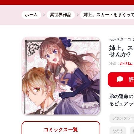
ホーム
異世界作品
姉上。スカートをまくっ
モンスターコ
姉上。ス
せんか?
漫画：
かりね
評
弟の運命の
るピュアラ
ファンタジ
コミックス一覧
なろう