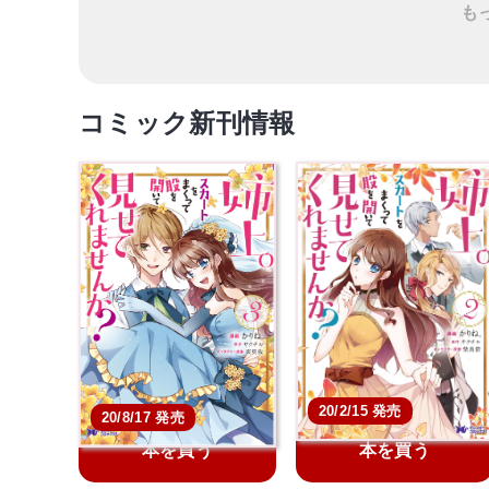
も
コミック新刊情報
姉上。スカートをまくっ
姉上。スカートをまく
て股を開いて見せてく…
て股を開いて見せてく
20/2/15 発売
20/8/17 発売
本を買う
本を買う