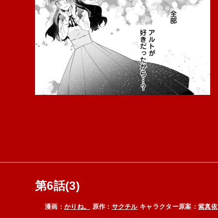
第6話(3)
漫画：
かりね。
原作：
サクチル
キャラクター原案：
紫真依