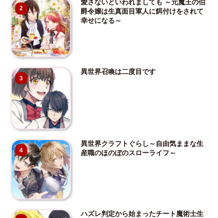
愛さないといわれましても ～元魔王の伯
2
爵令嬢は生真面目軍人に餌付けをされて
幸せになる～
異世界召喚は二度目です
3
異世界クラフトぐらし～自由気ままな生
4
産職のほのぼのスローライフ～
ハズレ判定から始まったチート魔術士生