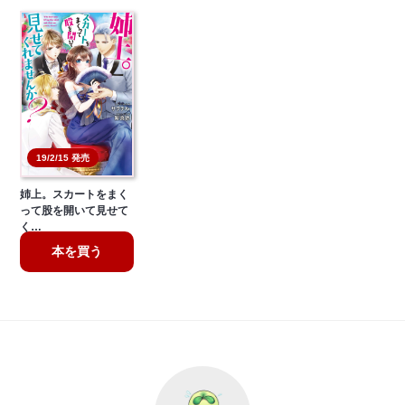
19/2/15 発売
姉上。スカートをまく
って股を開いて見せて
く…
本を買う