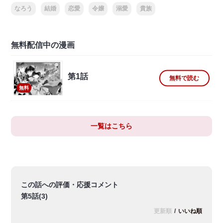
なろう
結婚
恋愛
令嬢
溺愛
貴族
無料配信中の漫画
第1話
無料で読む
無料
一覧はこちら
この話への評価・応援コメント
第5話(3)
更新順
/
いいね順