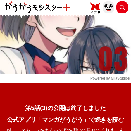
もっと読む
arrow_forward_ios
Powered by 
GliaStudios
Mute
第5話(3)の公開は終了しました
公式アプリ「マンガがうがう」で続きを読む
姉上。スカートをまくって股を開いて見せてくれません