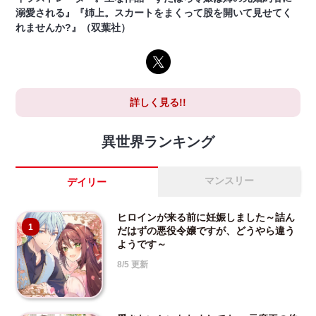
溺愛される』『姉上。スカートをまくって股を開いて見せてく
れませんか?』（双葉社）
詳しく見る!!
異世界ランキング
マンスリー
デイリー
ヒロインが来る前に妊娠しました～詰ん
1
だはずの悪役令嬢ですが、どうやら違う
ようです～
8/5 更新