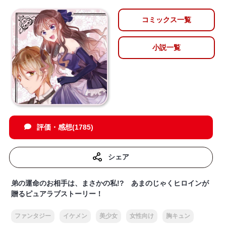
コミックス一覧
小説一覧
評価・感想(1785)
シェア
弟の運命のお相手は、まさかの私!? あまのじゃくヒロインが
贈るピュアラブストーリー！
ファンタジー
イケメン
美少女
女性向け
胸キュン