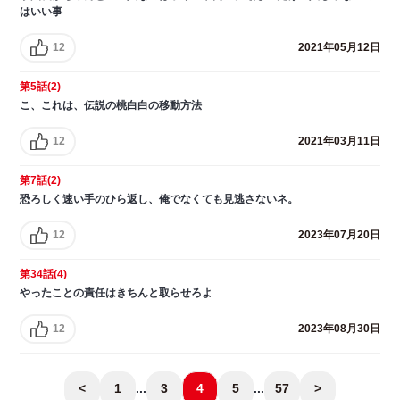
はいい事
12
2021年05月12日
第5話(2)
こ、これは、伝説の桃白白の移動方法
12
2021年03月11日
第7話(2)
恐ろしく速い手のひら返し、俺でなくても見逃さないネ。
12
2023年07月20日
第34話(4)
やったことの責任はきちんと取らせろよ
12
2023年08月30日
<
1
...
3
4
5
...
57
>