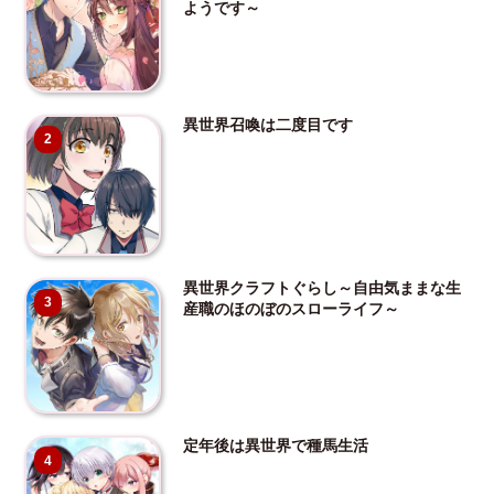
ようです～
異世界召喚は二度目です
2
異世界クラフトぐらし～自由気ままな生
3
産職のほのぼのスローライフ～
定年後は異世界で種馬生活
4