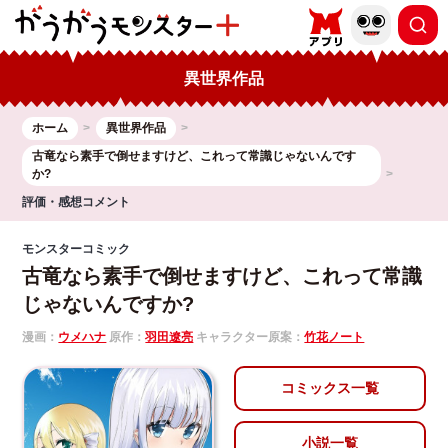
異世界作品
ホーム
異世界作品
古竜なら素手で倒せますけど、これって常識じゃないんです
か?
評価・感想コメント
モンスターコミック
古竜なら素手で倒せますけど、これって常識
じゃないんですか?
漫画：
ウメハナ
原作：
羽田遼亮
キャラクター原案：
竹花ノート
コミックス一覧
小説一覧