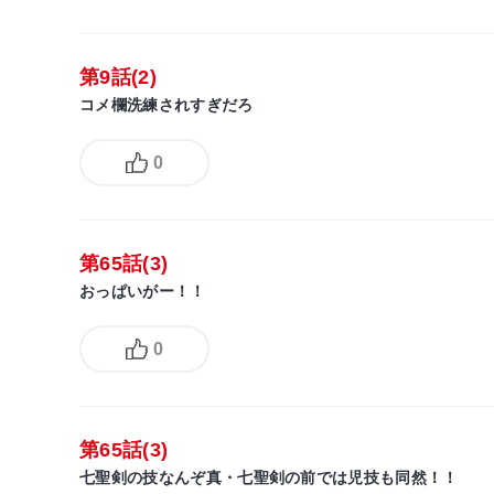
第9話(2)
コメ欄洗練されすぎだろ
0
第65話(3)
おっぱいがー！！
0
第65話(3)
七聖剣の技なんぞ真・七聖剣の前では児技も同然！！