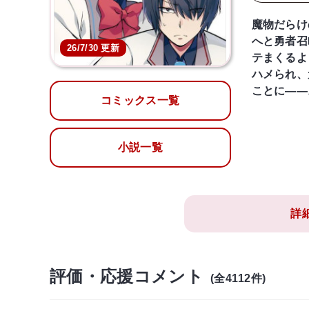
魔物だらけ
へと勇者召
26/7/30 更新
テまくるよ
ハメられ、
ことに――
コミックス一覧
小説一覧
詳
評価・応援コメント
(全4112件)