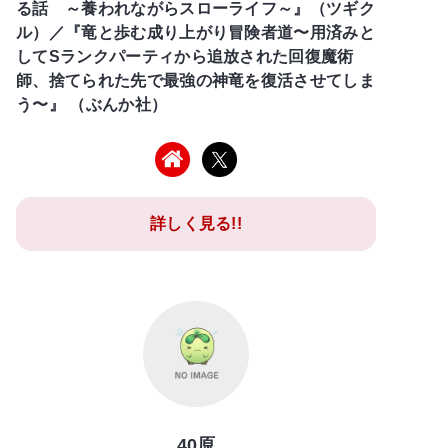
る話 ～養われながらスローライフ～』（ツギク
ル）／『竜と歩む成り上がり冒険者道〜用済みと
してSランクパーティから追放された回復魔術
師、捨てられた先で最強の神竜を復活させてしま
う〜』 （ぶんか社）
詳しく見る!!
40原