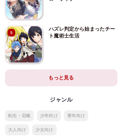
ハズレ判定から始まったチー
5
ト魔術士生活
もっと見る
ジャンル
転生・召喚
少年向け
青年向け
大人向け
少女向け