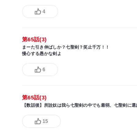
4
第65話(3)
まーた引き伸ばしか？七聖剣？笑止千万！！
慢心する愚かな剣よ
6
第65話(3)
【数話後】所詮奴は我ら七聖剣の中でも最弱、七聖剣に選
15