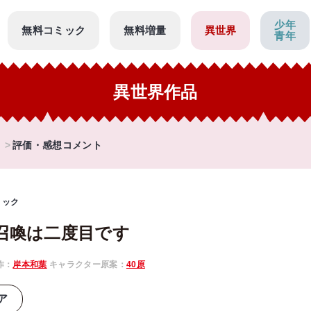
少年
無料コミック
無料増量
異世界
青年
異世界作品
評価・感想コメント
ミック
召喚は二度目です
作：
岸本和葉
キャラクター原案：
40原
ア