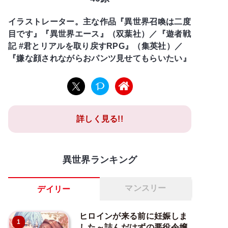
イラストレーター。主な作品『異世界召喚は二度
目です』『異世界エース』（双葉社）／『遊者戦
記 #君とリアルを取り戻すRPG』（集英社）／
『嫌な顔されながらおパンツ見せてもらいたい』
詳しく見る!!
異世界ランキング
マンスリー
デイリー
ヒロインが来る前に妊娠しま
1
した～詰んだはずの悪役令嬢