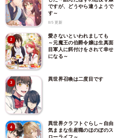
ですが、どうやら違うようで
す～
8/5 更新
愛さないといわれましても
2
～元魔王の伯爵令嬢は生真面
目軍人に餌付けをされて幸せ
になる～
異世界召喚は二度目です
3
異世界クラフトぐらし～自由
4
気ままな生産職のほのぼのス
ローライフ～