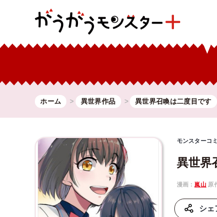
ホーム
異世界作品
異世界召喚は二度目です
モンスターコ
異世界
漫画：
嵐山
原
シェ