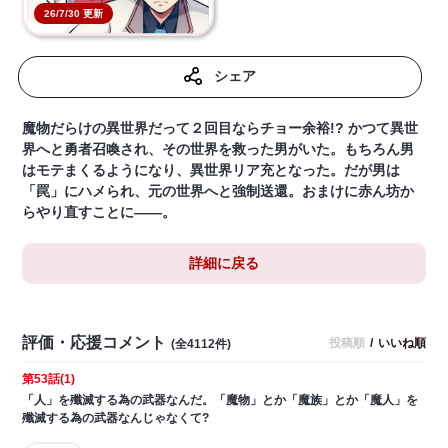
26/7/30 更新
シェア
魔物だらけの異世界だって２回目ならチョー余裕!? かつて異世
界へと勇者召喚され、その世界を救った男がいた。もちろん男
はモテまくるようになり、異世界リア充となった。だが男は
「罠」にハメられ、元の世界へと強制送還。おまけに赤ん坊か
らやり直すことに――。
詳細に戻る
評価・応援コメント
投稿順
/
いいね順
(全4112件)
第53話(1)
「人」を殲滅する為の武器なんだ。「魔物」とか「魔族」とか「魔人」を
殲滅する為の武器なんじゃなくて?