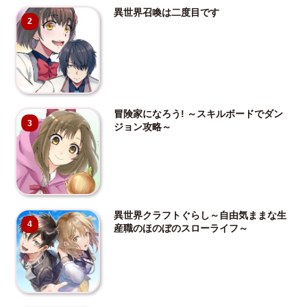
異世界召喚は二度目です
2
冒険家になろう! ～スキルボードでダン
3
ジョン攻略～
異世界クラフトぐらし～自由気ままな生
4
産職のほのぼのスローライフ～