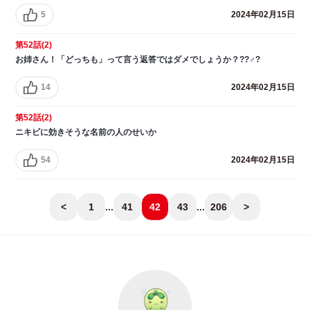
5
2024年02月15日
第52話(2)
お姉さん！「どっちも」って言う返答ではダメでしょうか？??♂?
14
2024年02月15日
第52話(2)
ニキビに効きそうな名前の人のせいか
54
2024年02月15日
<
1
...
41
42
43
...
206
>