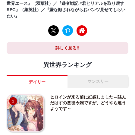
世界エース』（双葉社）／『遊者戦記 #君とリアルを取り戻す
RPG』（集英社）／『嫌な顔されながらおパンツ見せてもらい
たい』
詳しく見る!!
異世界ランキング
マンスリー
デイリー
ヒロインが来る前に妊娠しました～詰ん
1
だはずの悪役令嬢ですが、どうやら違う
ようです～