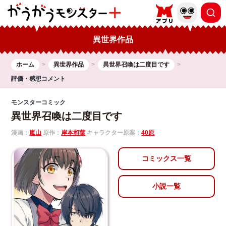
異世界作品
ホーム
異世界作品
異世界召喚は二度目です
評価・感想コメント
モンスターコミック
異世界召喚は二度目です
漫画：
嵐山
原作：
岸本和葉
キャラクター原案：
40原
コミックス一覧
小説一覧