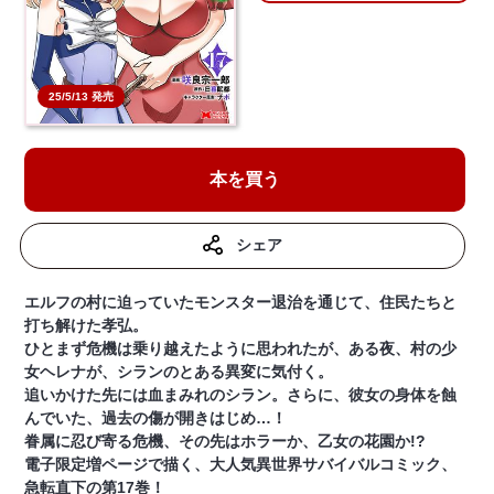
25/5/13 発売
本を買う
シェア
エルフの村に迫っていたモンスター退治を通じて、住民たちと
打ち解けた孝弘。
ひとまず危機は乗り越えたように思われたが、ある夜、村の少
女ヘレナが、シランのとある異変に気付く。
追いかけた先には血まみれのシラン。さらに、彼女の身体を蝕
んでいた、過去の傷が開きはじめ…！
眷属に忍び寄る危機、その先はホラーか、乙女の花園か!?
電子限定増ページで描く、大人気異世界サバイバルコミック、
急転直下の第17巻！