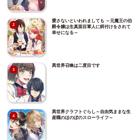
愛さないといわれましても ～元魔王の伯
2
爵令嬢は生真面目軍人に餌付けをされて
幸せになる～
異世界召喚は二度目です
3
異世界クラフトぐらし～自由気ままな生
4
産職のほのぼのスローライフ～