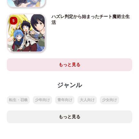
ハズレ判定から始まったチート魔術士生
5
活
もっと見る
ジャンル
転生・召喚
少年向け
青年向け
大人向け
少女向け
もっと見る