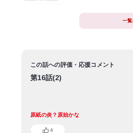
一覧
この話への評価・応援コメント
第16話(2)
原紙の炎？原始かな
4