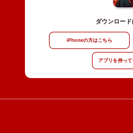
ダウンロード
iPhoneの方はこちら
アプリを持って