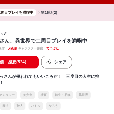
二周目プレイを満喫中
第16話(2)
ミック
さん、異世界で二周目プレイを満喫中
原作：
月夜涙
キャラクター原案：
てつぶた
価・感想(534)
シェア
っさんが報われてもいいころだ！ 三度目の人生に挑
！
ァンタジー
美少女
社畜
転生・召喚
異世界
魔法
獣人
バトル
なろう