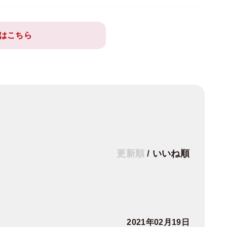
はこちら
更新順
/
いいね順
2021年02月19日