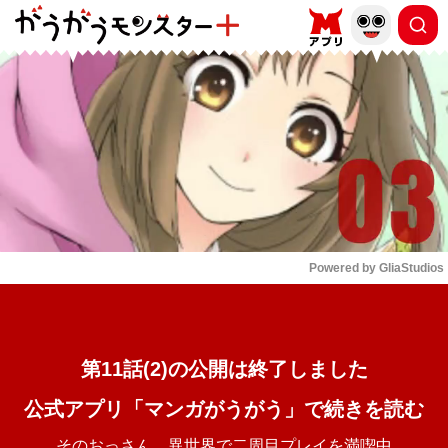
もっと読む
arrow_forward_ios
Powered by 
GliaStudios
Mute
第11話(2)の公開は終了しました
公式アプリ「マンガがうがう」で続きを読む
そのおっさん、異世界で二周目プレイを満喫中