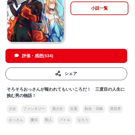
小説一覧
評価・感想(534)
シェア
そろそろおっさんが報われてもいいころだ！ 三度目の人生に
挑む男の物語！
少女
ファンタジー
美少女
社畜
転生・召喚
異世界
おっさん
魔法
獣人
バトル
なろう