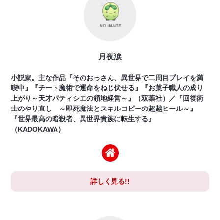
月夜涙
小説家。主な作品『そのおっさん、異世界で二周目プレイを満
喫中』『チート魔術で運命をねじ伏せる』『お菓子職人の成り
上がり～天才パティシエの領地経営～』（双葉社）／『回復術
士のやり直し ～即死魔法とスキルコピーの超越ヒール～』
『世界最高の暗殺者、異世界貴族に転生する』
（KADOKAWA）
詳しく見る!!