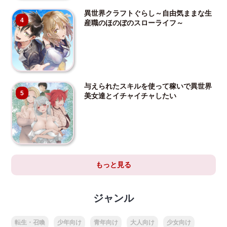
異世界クラフトぐらし～自由気ままな生
4
産職のほのぼのスローライフ～
与えられたスキルを使って稼いで異世界
5
美女達とイチャイチャしたい
もっと見る
ジャンル
転生・召喚
少年向け
青年向け
大人向け
少女向け