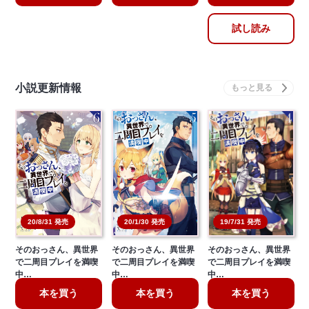
試し読み
小説更新情報
20/8/31 発売
19/7/31 発売
20/1/30 発売
そのおっさん、異世界
そのおっさん、異世界
そのおっさん、異世界
で二周目プレイを満喫
で二周目プレイを満喫
で二周目プレイを満喫
中…
中…
中…
本を買う
本を買う
本を買う