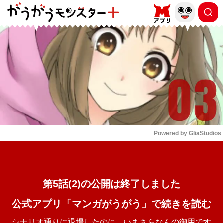
もっと読む
arrow_forward_ios
Powered by 
GliaStudios
Mute
第5話(2)の公開は終了しました
公式アプリ「マンガがうがう」で続きを読む
シナリオ通りに退場したのに、いまさらなんの御用です