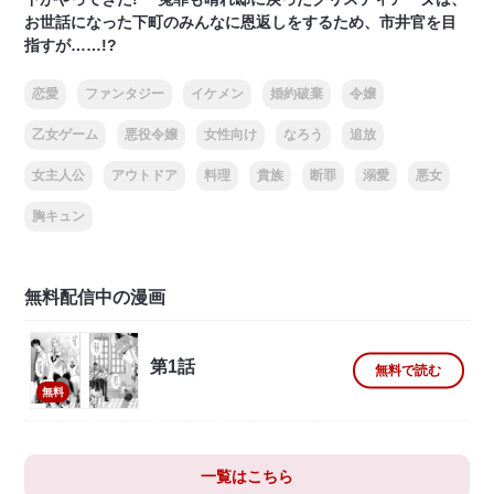
お世話になった下町のみんなに恩返しをするため、市井官を目
指すが……!?
恋愛
ファンタジー
イケメン
婚約破棄
令嬢
乙女ゲーム
悪役令嬢
女性向け
なろう
追放
女主人公
アウトドア
料理
貴族
断罪
溺愛
悪女
胸キュン
無料配信中の漫画
第1話
無料で読む
無料
一覧はこちら