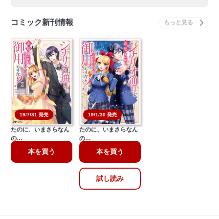
コミック新刊情報
19/7/31 発売
19/1/30 発売
シナリオ通りに退場し
シナリオ通りに退場し
たのに、いまさらなん
たのに、いまさらなん
の…
の…
本を買う
本を買う
試し読み