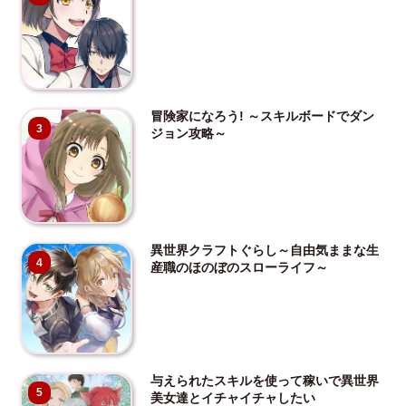
冒険家になろう! ～スキルボードでダン
3
ジョン攻略～
異世界クラフトぐらし～自由気ままな生
4
産職のほのぼのスローライフ～
与えられたスキルを使って稼いで異世界
5
美女達とイチャイチャしたい