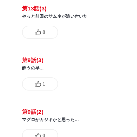
第13話(3)
やっと前回のサムネが追い付いた
8
第9話(3)
酔うの早…
1
第9話(2)
マグロがカジキかと思った…
0