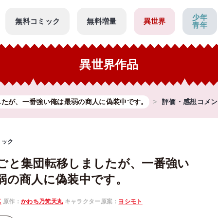
少年
無料コミック
無料増量
異世界
青年
異世界作品
したが、一番強い俺は最弱の商人に偽装中です。
評価・感想コメン
ミック
ごと集団転移しましたが、一番強い
弱の商人に偽装中です。
真
原作：
かわち乃梵天丸
キャラクター原案：
ヨシモト