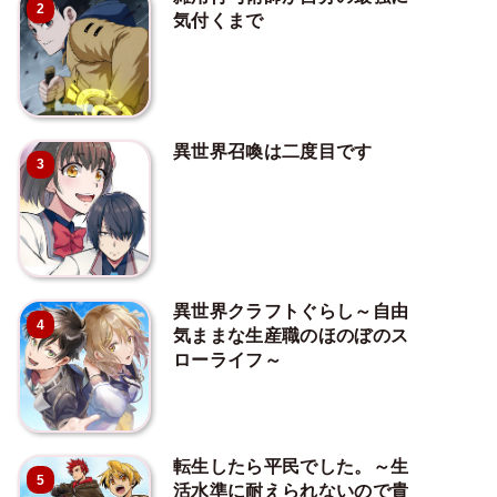
2
気付くまで
異世界召喚は二度目です
3
異世界クラフトぐらし～自由
4
気ままな生産職のほのぼのス
ローライフ～
転生したら平民でした。～生
5
活水準に耐えられないので貴