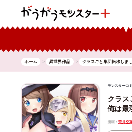
ホーム
異世界作品
クラスごと集団転移しま
モンスターコ
クラス
俺は最
漫画：
荒井空