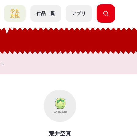
少女
作品一覧
アプリ
女性
ト
荒井空真