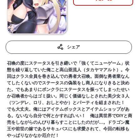
シェア
召喚の度にステータスを引き継いで「強くてニューゲーム」状
態を繰り返していた俺こと高山亜流人（タカヤマアルト）。今
回はクラス全員を巻き込んでの勇者大召喚。面倒な勇者業なん
てしたくないのでステータスの偽装をし商人になりきると決め
た。でもあまりにボンクラにステータスを振ってしまったせい
か召喚者からはゴミ扱い。同じく価値なしとされた美少女３人
（ツンデレ、ロリ、おしとやか）とパーティを組まされた！
でも大丈夫。俺にはアイテムボックスとアイテムショップがあ
る。ないなら自分で何とかすればいい！ 俺は異世界でDIYと商
売をしながらのんびり暮らすことにしたのだが…。ドラゴン魔
王や前世の嫁であるサキュバスにも求愛されて、今回の転移も
やっぱりなかなか厄介だ！