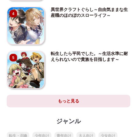
異世界クラフトぐらし～自由気ままな生
4
産職のほのぼのスローライフ～
転生したら平民でした。～生活水準に耐
5
えられないので貴族を目指します～
もっと見る
ジャンル
転生・召喚
少年向け
青年向け
大人向け
少女向け