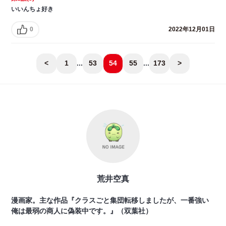
いいんちょ好き
0
2022年12月01日
<
1
...
53
54
55
...
173
>
荒井空真
漫画家。主な作品『クラスごと集団転移しましたが、一番強い
俺は最弱の商人に偽装中です。』（双葉社）