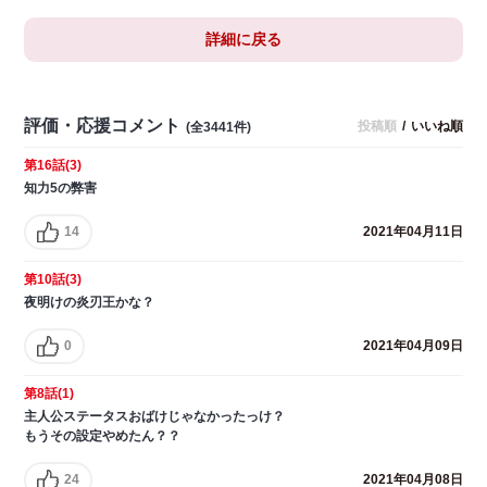
詳細に戻る
評価・応援コメント
投稿順
/
いいね順
(全3441件)
第16話(3)
知力5の弊害
14
2021年04月11日
第10話(3)
夜明けの炎刃王かな？
0
2021年04月09日
第8話(1)
主人公ステータスおばけじゃなかったっけ？
もうその設定やめたん？？
24
2021年04月08日