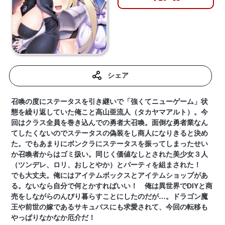
シェア
召喚の度にステータスを引き継いで「強くてニューゲーム」状
態を繰り返していた俺こと高山亜流人（タカヤマアルト）。今
回はクラス全員を巻き込んでの勇者大召喚。面倒な勇者業なん
てしたくないのでステータスの偽装をし商人になりきると決め
た。でもあまりにボンクラにステータスを振ってしまったせい
か召喚者からはゴミ扱い。同じく価値なしとされた美少女３人
（ツンデレ、ロリ、おしとやか）とパーティを組まされた！
でも大丈夫。俺にはアイテムボックスとアイテムショップがあ
る。ないなら自分で何とかすればいい！ 俺は異世界でDIYと商
売をしながらのんびり暮らすことにしたのだが…。ドラゴン魔
王や前世の嫁であるサキュバスにも求愛されて、今回の転移も
やっぱりなかなか厄介だ！