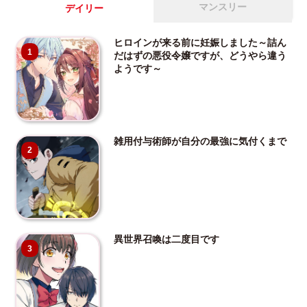
マンスリー
デイリー
ヒロインが来る前に妊娠しました～詰ん
1
だはずの悪役令嬢ですが、どうやら違う
ようです～
雑用付与術師が自分の最強に気付くまで
2
異世界召喚は二度目です
3