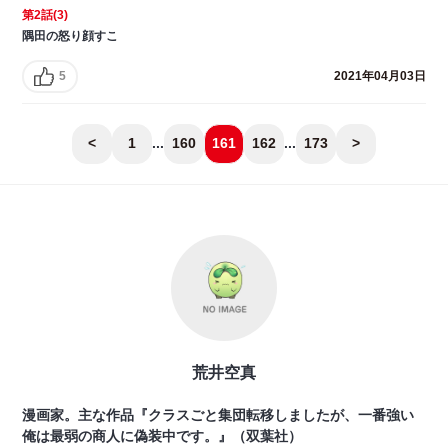
第2話(3)
隅田の怒り顔すこ
5
2021年04月03日
<
1
...
160
161
162
...
173
>
荒井空真
漫画家。主な作品『クラスごと集団転移しましたが、一番強い
俺は最弱の商人に偽装中です。』（双葉社）