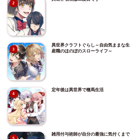
2
異世界クラフトぐらし～自由気ままな生
3
産職のほのぼのスローライフ～
定年後は異世界で種馬生活
4
雑用付与術師が自分の最強に気付くまで
5