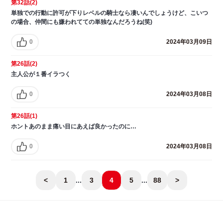
第32話(2)
単独での行動に許可が下りレベルの騎士なら凄いんでしょうけど、こいつ
の場合、仲間にも嫌われてての単独なんだろうね(笑)
0
2024年03月09日
第26話(2)
主人公が１番イラつく
0
2024年03月08日
第26話(1)
ホントあのまま痛い目にあえば良かったのに…
0
2024年03月08日
<
1
...
3
4
5
...
88
>