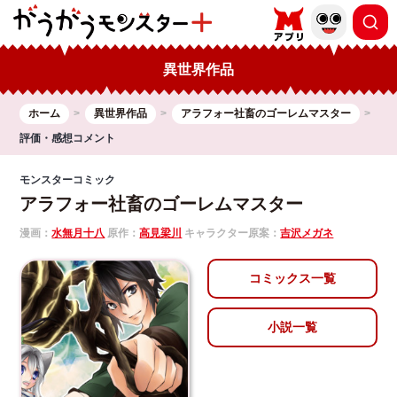
異世界作品
ホーム
異世界作品
アラフォー社畜のゴーレムマスター
評価・感想コメント
モンスターコミック
アラフォー社畜のゴーレムマスター
漫画：
水無月十八
原作：
高見梁川
キャラクター原案：
吉沢メガネ
コミックス一覧
小説一覧