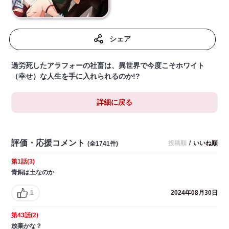
シェア
過労死したアラフォーの社畜は、異世界で今度こそホワイト
（幸せ）な人生を手に入れられるのか!?
詳細に戻る
評価・応援コメント
投稿順
/
いいね順
(全1741件)
第1話(3)
青銅は土なのか
1
2024年08月30日
第43話(2)
放棄かな？