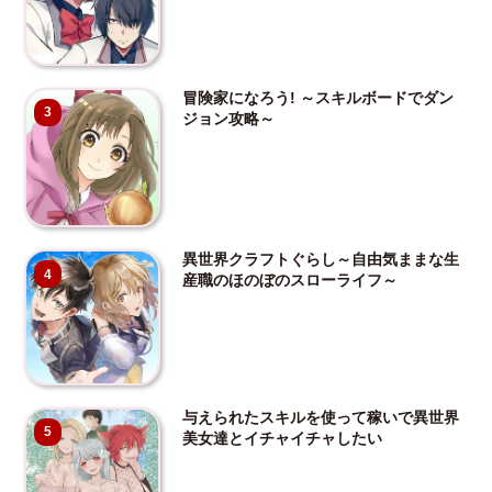
冒険家になろう! ～スキルボードでダン
3
ジョン攻略～
異世界クラフトぐらし～自由気ままな生
4
産職のほのぼのスローライフ～
与えられたスキルを使って稼いで異世界
5
美女達とイチャイチャしたい