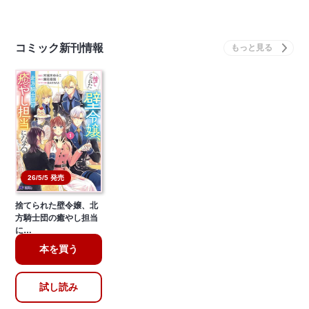
コミック新刊情報
26/5/5 発売
捨てられた壁令嬢、北
方騎士団の癒やし担当
に…
本を買う
試し読み