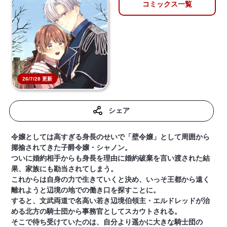
コミックス一覧
26/7/28 更新
シェア
令嬢としては高すぎる身長のせいで「壁令嬢」として周囲から
揶揄されてきた子爵令嬢・シャノン。
ついに婚約相手からも身長を理由に婚約破棄を言い渡された結
果、家族にも勘当されてしまう。
これからは自身の力で生きていくと決め、いっそ王都から遠く
離れようと辺境の地での働き口を探すことに。
すると、文武両道で名高い若き辺境伯領主・エルドレッドが治
める北方の騎士団から事務官としてスカウトされる。
そこで待ち受けていたのは、自分より遥かに大きな騎士団の