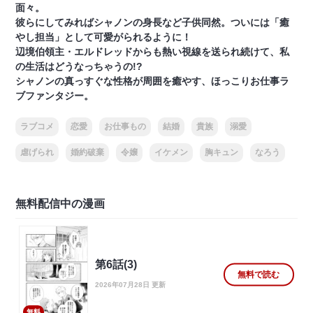
面々。
彼らにしてみればシャノンの身長など子供同然。ついには「癒
やし担当」として可愛がられるように！
辺境伯領主・エルドレッドからも熱い視線を送られ続けて、私
の生活はどうなっちゃうの!?
シャノンの真っすぐな性格が周囲を癒やす、ほっこりお仕事ラ
ブファンタジー。
ラブコメ
恋愛
お仕事もの
結婚
貴族
溺愛
虐げられ
婚約破棄
令嬢
イケメン
胸キュン
なろう
無料配信中の漫画
第6話(3)
無料で読む
2026年07月28日 更新
無料