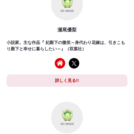
瀬尾優梨
小説家。主な作品『 妃殿下の微笑～身代わり花嫁は、引きこも
り殿下と幸せに暮らしたい～』（双葉社）
詳しく見る!!