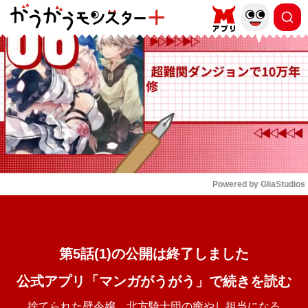
もっと読む
arrow_forward_ios
Powered by 
GliaStudios
Mute
第5話(1)の公開は終了しました
公式アプリ「マンガがうがう」で続きを読む
捨てられた壁令嬢、北方騎士団の癒やし担当になる