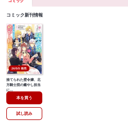
コミック
コミック新刊情報
26/5/5 発売
捨てられた壁令嬢、北
方騎士団の癒やし担当
に…
本を買う
試し読み