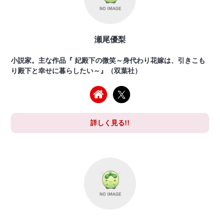
瀬尾優梨
小説家。主な作品『 妃殿下の微笑～身代わり花嫁は、引きこも
り殿下と幸せに暮らしたい～』（双葉社）
詳しく見る!!