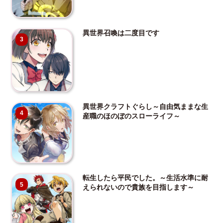
異世界召喚は二度目です
3
異世界クラフトぐらし～自由気ままな生
4
産職のほのぼのスローライフ～
転生したら平民でした。～生活水準に耐
5
えられないので貴族を目指します～