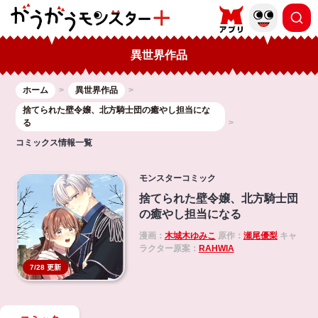
異世界作品
ホーム
異世界作品
捨てられた壁令嬢、北方騎士団の癒やし担当にな
る
コミックス情報一覧
モンスターコミック
捨てられた壁令嬢、北方騎士団
の癒やし担当になる
漫画：
木城木ゆみこ
原作：
瀬尾優梨
キャ
ラクター原案：
RAHWIA
7/28 更新