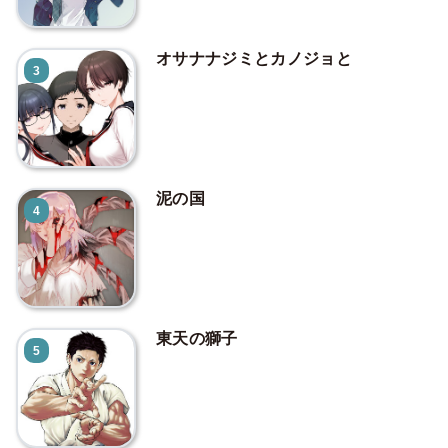
オサナナジミとカノジョと
3
泥の国
4
東天の獅子
5