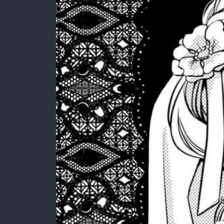
:692.15.692.671:rzdrzd.ydgzwzktg.oi