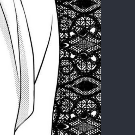
:692.15.692.671:rzdrzd.ydgzwzktg.oi