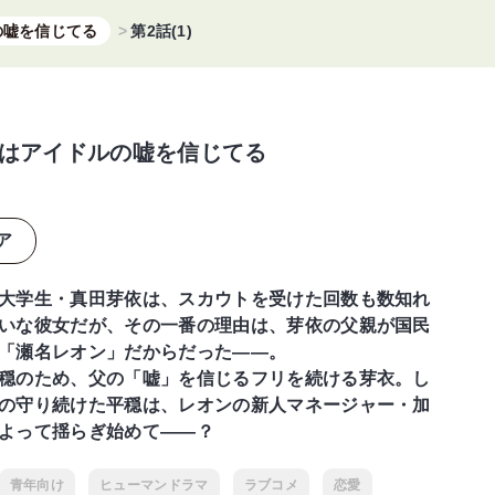
の嘘を信じてる
第2話(1)
はアイドルの嘘を信じてる
ア
大学生・真田芽依は、スカウトを受けた回数も数知れ
いな彼女だが、その一番の理由は、芽依の父親が国民
「瀬名レオン」だからだった――。
穏のため、父の「嘘」を信じるフリを続ける芽衣。し
の守り続けた平穏は、レオンの新人マネージャー・加
よって揺らぎ始めて――？
青年向け
ヒューマンドラマ
ラブコメ
恋愛