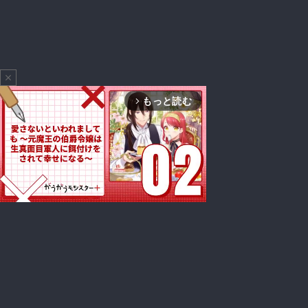
close
もっと読む
arrow_forward_ios
Mute