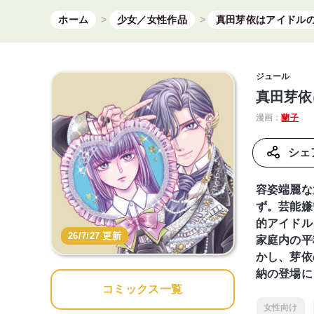
ホーム
少女／女性作品
真田芽依はアイドル
ジュール
真田芽依
漫画：
蘭子
シェ
容姿端麗な
ず。芸能嫌
的アイドル
26/7/27 更新
家庭内の平
かし、芽依
納の登場に
コミックス一覧
女性向け