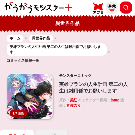
異世界作品
ホーム
異世界作品
英雄ブランの人生計画 第二の人生は雑用係でお願いしま
す
コミックス情報一覧
モンスターコミック
英雄ブランの人生計画 第二の人
生は雑用係でお願いします
原作：
美紅
キャラクター原案：
fame
漫
画：
青佐のり
8/7 更新