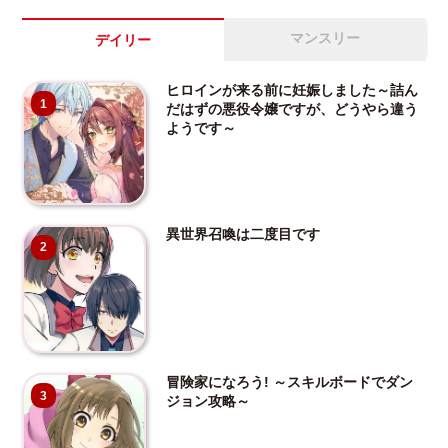
マンスリー
デイリー
ヒロインが来る前に妊娠しました～詰ん
1
だはずの悪役令嬢ですが、どうやら違う
ようです～
異世界召喚は二度目です
2
冒険家になろう! ～スキルボードでダン
3
ジョン攻略～