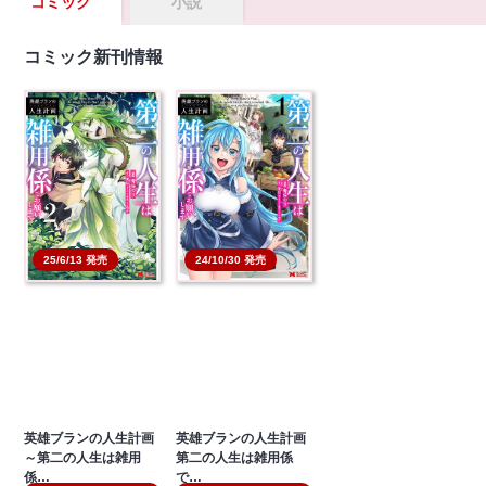
コミック
小説
コミック新刊情報
25/6/13 発売
24/10/30 発売
英雄ブランの人生計画
英雄ブランの人生計画
～第二の人生は雑用
第二の人生は雑用係
係…
で…