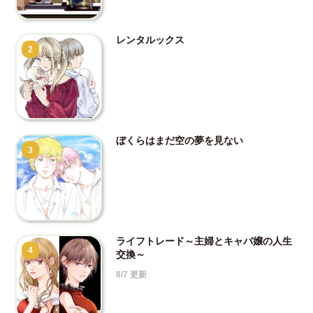
レンタルックス
2
ぼくらはまだ空の夢を見ない
3
ライフトレード～主婦とキャバ嬢の人生
4
交換～
8/7 更新