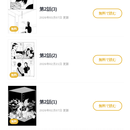
第2話(3)
無料で読む
2026年03月07日 更新
無料
第2話(2)
無料で読む
2026年02月21日 更新
無料
第2話(1)
無料で読む
2026年02月07日 更新
無料