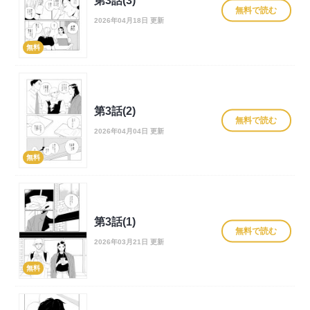
第3話(3)
無料で読む
2026年04月18日 更新
無料
第3話(2)
無料で読む
2026年04月04日 更新
無料
第3話(1)
無料で読む
2026年03月21日 更新
無料