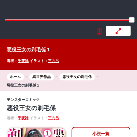
:692.15.692.689:rzdrzd.ydgzwzktg.oi
悪役王女の剃毛係 1
著者：
千夜詠
イラスト：
三九呂
ホーム
異世界作品
悪役王女の剃毛係
悪役王女の剃毛係 1
モンスターコミック
悪役王女の剃毛係
著者：
千夜詠
イラスト：
三九呂
小説一覧