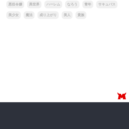
悪役令嬢
異世界
ハーレム
なろう
青年
サキュバス
美少女
魔法
成り上がり
美人
貴族
無料配信中の漫画
一覧はこちら