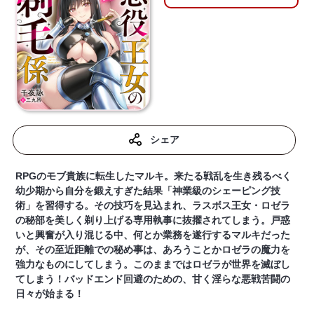
シェア
RPGのモブ貴族に転生したマルキ。来たる戦乱を生き残るべく
幼少期から自分を鍛えすぎた結果「神業級のシェーピング技
術」を習得する。その技巧を見込まれ、ラスボス王女・ロゼラ
の秘部を美しく剃り上げる専用執事に抜擢されてしまう。戸惑
いと興奮が入り混じる中、何とか業務を遂行するマルキだった
が、その至近距離での秘め事は、あろうことかロゼラの魔力を
強力なものにしてしまう。このままではロゼラが世界を滅ぼし
てしまう！バッドエンド回避のための、甘く淫らな悪戦苦闘の
日々が始まる！