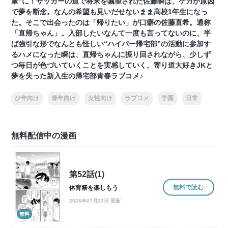
輩”に！サッカーの道で将来を嘱望された佐藤瞬は、ケガが原因
で夢を断念。なんの希望も見いだせないまま高校1年生になっ
た。そこで出会ったのは「帰りたい」が口癖の佐藤直希。通称
「直帰ちゃん」。入部したいなんて一度も言ってないのに、半
ば強引な形でなんとも怪しい“ハイパー帰宅部”の活動に参加す
るハメになった瞬は、直帰ちゃんに振り回されながら、少しず
つ毎日が色づいていくことを実感していく。寄り道大好きJKと
夢を失った新入生の帰宅部青春ラブコメ♪
少年向け
青年向け
女性向け
ラブコメ
学園
日常
無料配信中の漫画
第52話(1)
無料で読む
体育祭を楽しもう
2026年07月23日 更新
無料