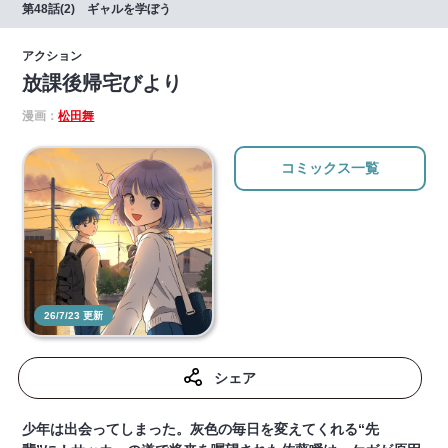
第48話(2) ギャルを学ぼう
アクション
放課後帰宅びより
漫画：
松田舞
コミックス一覧
26/7/23 更新
シェア
少年は出会ってしまった。灰色の毎日を変えてくれる“先