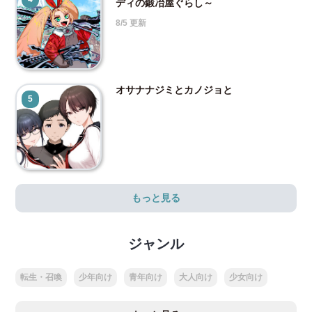
ディの鍛冶屋ぐらし～
8/5 更新
オサナナジミとカノジョと
5
もっと見る
ジャンル
転生・召喚
少年向け
青年向け
大人向け
少女向け