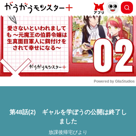
もっと読む
arrow_forward_ios
Powered by 
GliaStudios
Mute
第48話(2) ギャルを学ぼうの公開は終了し
ました
放課後帰宅びより