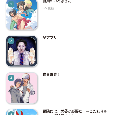
新婚のいろはさん
1
8/5 更新
闇アプリ
2
青春爆走！
3
冒険には、武器が必要だ！～こだわりル
4