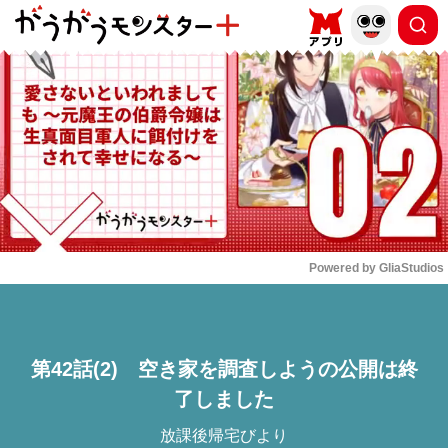
もっと読む
arrow_forward_ios
Powered by 
GliaStudios
Mute
第42話(2) 空き家を調査しようの公開は終
了しました
放課後帰宅びより