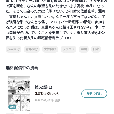
輩”に！サッカーの道で将来を嘱望された佐藤瞬は、ケガが原因
で夢を断念。なんの希望も見いだせないまま高校1年生になっ
た。そこで出会ったのは「帰りたい」が口癖の佐藤直希。通称
「直帰ちゃん」。入部したいなんて一度も言ってないのに、半
ば強引な形でなんとも怪しい“ハイパー帰宅部”の活動に参加す
るハメになった瞬は、直帰ちゃんに振り回されながら、少しず
つ毎日が色づいていくことを実感していく。寄り道大好きJKと
夢を失った新入生の帰宅部青春ラブコメ♪
少年向け
青年向け
女性向け
ラブコメ
学園
日常
無料配信中の漫画
第52話(1)
無料で読む
体育祭を楽しもう
2026年07月23日 更新
無料