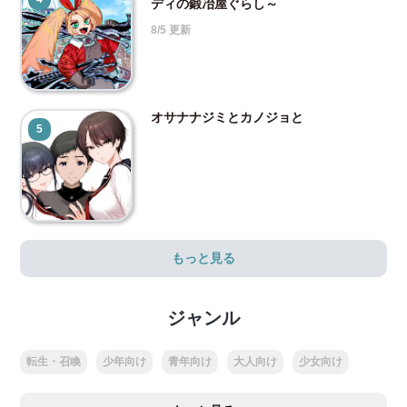
ディの鍛冶屋ぐらし～
8/5 更新
オサナナジミとカノジョと
5
もっと見る
ジャンル
転生・召喚
少年向け
青年向け
大人向け
少女向け