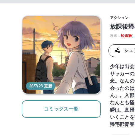
アクション
放課後帰
漫画：
松田舞
シェ
少年は出会
サッカーの
念。なんの
26/7/23 更新
会ったのは
ん」。入部
なんとも怪
コミックス一覧
瞬は、直帰
いくことを
帰宅部青春