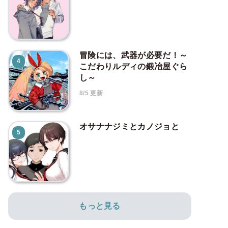
冒険には、武器が必要だ！～
4
こだわりルディの鍛冶屋ぐら
し～
8/5 更新
オサナナジミとカノジョと
5
もっと見る