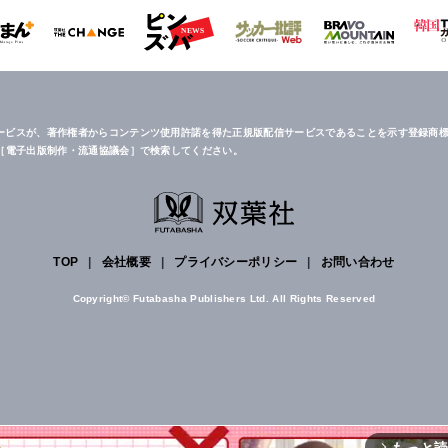
ービスが、著作権者からコンテンツ使用許諾を得た正規版配信サービスであることを示す登録商標
は［電子出版制作・流通協議会］で検索してください。
TOP
|
会社概要
|
プライバシーポリシー
|
お問い合わせ
Copyright© Futabasha Publishers Ltd. All Rights Reserved
もっと
arrow_forward_ios