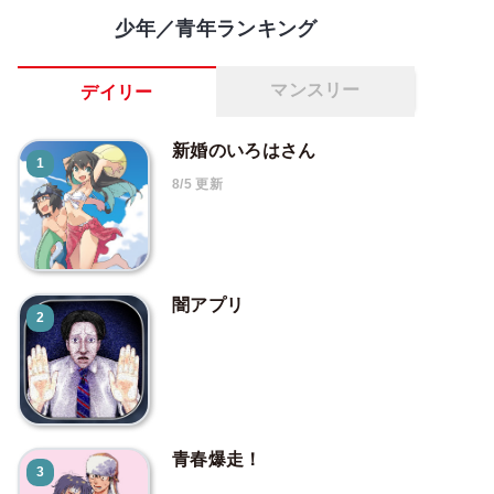
少年／青年ランキング
マンスリー
デイリー
新婚のいろはさん
1
8/5 更新
闇アプリ
2
青春爆走！
3