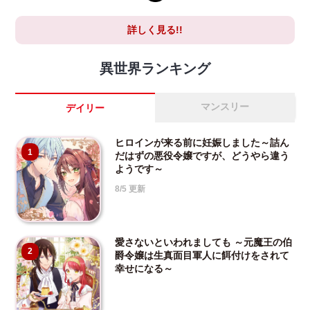
詳しく見る!!
異世界ランキング
マンスリー
デイリー
ヒロインが来る前に妊娠しました～詰ん
1
だはずの悪役令嬢ですが、どうやら違う
ようです～
8/5 更新
愛さないといわれましても ～元魔王の伯
2
爵令嬢は生真面目軍人に餌付けをされて
幸せになる～