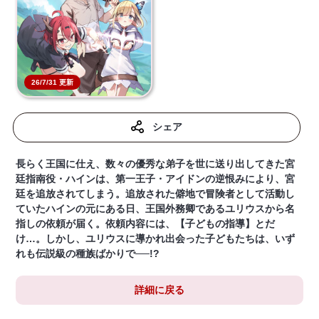
26/7/31 更新
シェア
長らく王国に仕え、数々の優秀な弟子を世に送り出してきた宮
廷指南役・ハインは、第一王子・アイドンの逆恨みにより、宮
廷を追放されてしまう。追放された僻地で冒険者として活動し
ていたハインの元にある日、王国外務卿であるユリウスから名
指しの依頼が届く。依頼内容には、【子どもの指導】とだ
け…。しかし、ユリウスに導かれ出会った子どもたちは、いず
れも伝説級の種族ばかりで──!?
詳細に戻る