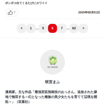
ポンポコ出てくるたびにカワイイ
7
2025年08月01日
<
1
...
5
6
7
...
62
>
咲宮まふ
漫画家。主な作品「最強宮廷指南役のおっさん、追放された僻
地で無双する～幻となった種族の美少女たちを育てて辺境を開
拓～」（双葉社）