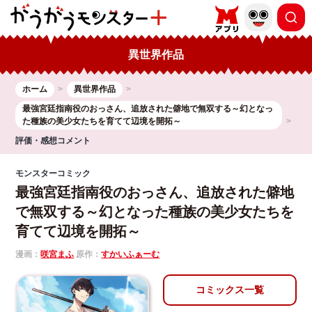
異世界作品
ホーム
異世界作品
最強宮廷指南役のおっさん、追放された僻地で無双する～幻となっ
た種族の美少女たちを育てて辺境を開拓～
評価・感想コメント
モンスターコミック
最強宮廷指南役のおっさん、追放された僻地
で無双する～幻となった種族の美少女たちを
育てて辺境を開拓～
漫画：
咲宮まふ
原作：
すかいふぁーむ
コミックス一覧