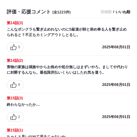
評価・応援コメント
投稿順
/
いいね順
(全1223件)
第14話(3)
こんなボンクラも繋ぎ止めれないのにS級達が師と崇め奉る人を繋ぎ止め
られると？不正もカミングアウトしとるし。
5
2025年08月01日
第14話(2)
害物の家族は禍族やからお咎めや処分無しはまずいやろ。ましてや代わり
に封爵するんなら。最低限所払いくらいはしたれ気を遣う。
9
2025年08月01日
第15話(3)
終わらなかったか…
2
2025年08月01日
第15話(1)
ちゃんと見いだせて居るじゃないか