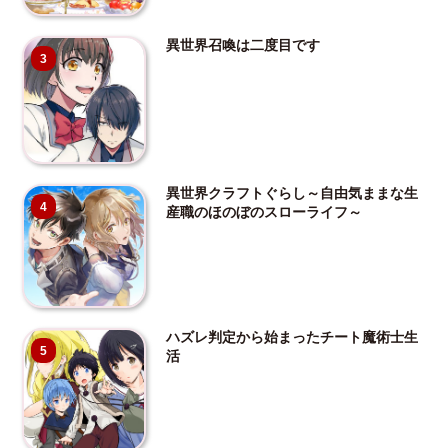
異世界召喚は二度目です
3
異世界クラフトぐらし～自由気ままな生
4
産職のほのぼのスローライフ～
ハズレ判定から始まったチート魔術士生
5
活