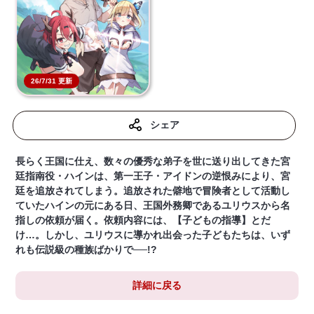
26/7/31 更新
シェア
長らく王国に仕え、数々の優秀な弟子を世に送り出してきた宮
廷指南役・ハインは、第一王子・アイドンの逆恨みにより、宮
廷を追放されてしまう。追放された僻地で冒険者として活動し
ていたハインの元にある日、王国外務卿であるユリウスから名
指しの依頼が届く。依頼内容には、【子どもの指導】とだ
け…。しかし、ユリウスに導かれ出会った子どもたちは、いず
れも伝説級の種族ばかりで──!?
詳細に戻る