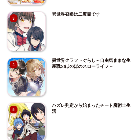
異世界召喚は二度目です
3
異世界クラフトぐらし～自由気ままな生
4
産職のほのぼのスローライフ～
ハズレ判定から始まったチート魔術士生
5
活