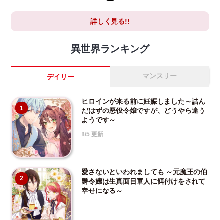
詳しく見る!!
異世界ランキング
マンスリー
デイリー
ヒロインが来る前に妊娠しました～詰ん
1
だはずの悪役令嬢ですが、どうやら違う
ようです～
8/5 更新
愛さないといわれましても ～元魔王の伯
2
爵令嬢は生真面目軍人に餌付けをされて
幸せになる～