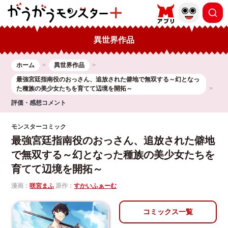
異世界作品
ホーム
異世界作品
最強宮廷指南役のおっさん、追放された僻地で無双する～幻となっ
た種族の美少女たちを育てて辺境を開拓～
評価・感想コメント
モンスターコミック
最強宮廷指南役のおっさん、追放された僻地
で無双する～幻となった種族の美少女たちを
育てて辺境を開拓～
漫画：
咲宮まふ
原作：
すかいふぁーむ
コミックス一覧