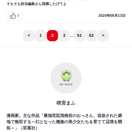
そもそも担当編集さん指摘したげてよ
0
2025年08月13日
<
1
2
3
...
61
62
>
咲宮まふ
漫画家。主な作品「最強宮廷指南役のおっさん、追放された僻
地で無双する～幻となった種族の美少女たちを育てて辺境を開
拓～」（双葉社）