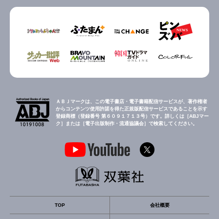
ＡＢＪマークは、この電子書店・電子書籍配信サービスが、著作権者
からコンテンツ使用許諾を得た正規版配信サービスであることを示す
登録商標（登録番号 第６０９１７１３号）です。詳しくは［ABJマー
ク］または［電子出版制作・流通協議会］で検索してください。
TOP
会社概要