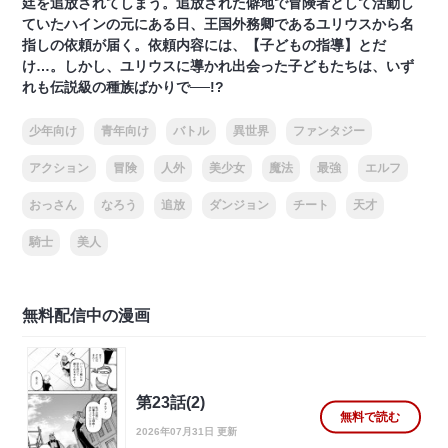
廷を追放されてしまう。追放された僻地で冒険者として活動し
ていたハインの元にある日、王国外務卿であるユリウスから名
指しの依頼が届く。依頼内容には、【子どもの指導】とだ
け…。しかし、ユリウスに導かれ出会った子どもたちは、いず
れも伝説級の種族ばかりで──!?
少年向け
青年向け
バトル
異世界
ファンタジー
アクション
冒険
人外
美少女
魔法
最強
エルフ
おっさん
なろう
追放
ダンジョン
チート
天才
騎士
美人
無料配信中の漫画
第23話(2)
無料で読む
2026年07月31日 更新