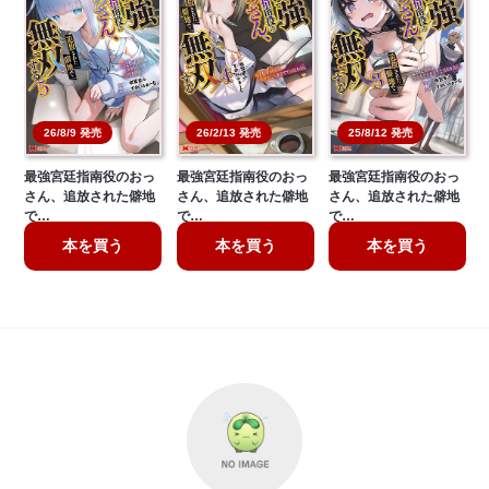
26/8/9 発売
26/2/13 発売
25/8/12 発売
最強宮廷指南役のおっ
最強宮廷指南役のおっ
最強宮廷指南役のおっ
さん、追放された僻地
さん、追放された僻地
さん、追放された僻地
で…
で…
で…
本を買う
本を買う
本を買う