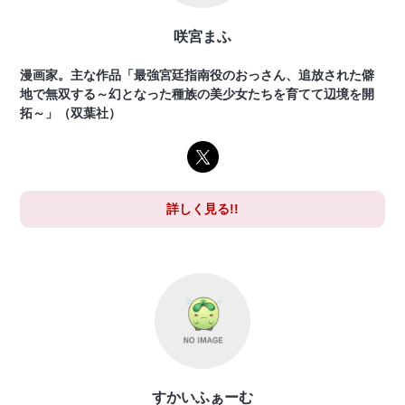
咲宮まふ
漫画家。主な作品「最強宮廷指南役のおっさん、追放された僻
地で無双する～幻となった種族の美少女たちを育てて辺境を開
拓～」（双葉社）
詳しく見る!!
すかいふぁーむ