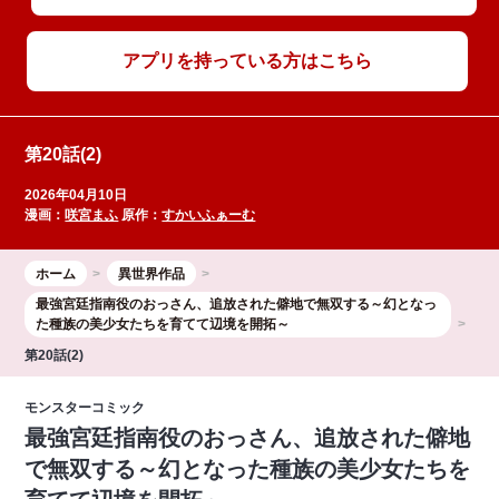
アプリを持っている方はこちら
第20話(2)
2026年04月10日
漫画：
咲宮まふ
原作：
すかいふぁーむ
ホーム
異世界作品
最強宮廷指南役のおっさん、追放された僻地で無双する～幻となっ
た種族の美少女たちを育てて辺境を開拓～
第20話(2)
モンスターコミック
最強宮廷指南役のおっさん、追放された僻地
で無双する～幻となった種族の美少女たちを