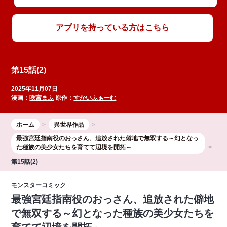
アプリを持っている方はこちら
第15話(2)
2025年11月07日
漫画：
咲宮まふ
原作：
すかいふぁーむ
ホーム
異世界作品
最強宮廷指南役のおっさん、追放された僻地で無双する～幻となっ
た種族の美少女たちを育てて辺境を開拓～
第15話(2)
モンスターコミック
最強宮廷指南役のおっさん、追放された僻地
で無双する～幻となった種族の美少女たちを