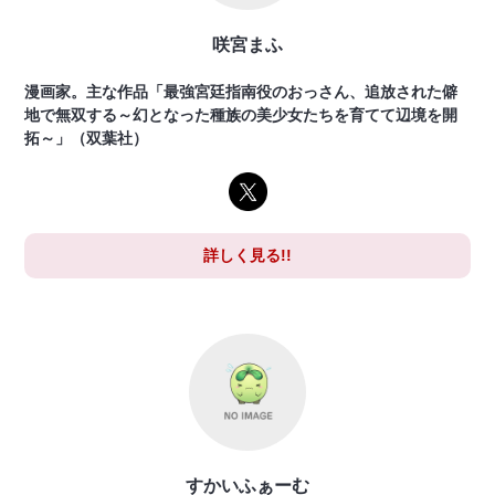
咲宮まふ
漫画家。主な作品「最強宮廷指南役のおっさん、追放された僻
地で無双する～幻となった種族の美少女たちを育てて辺境を開
拓～」（双葉社）
詳しく見る!!
すかいふぁーむ