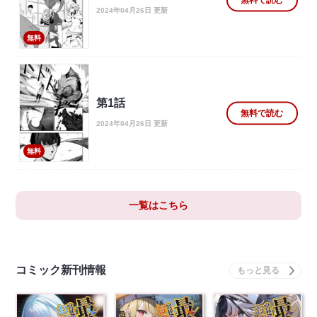
2024年04月26日 更新
無料
第1話
無料で読む
2024年04月26日 更新
無料
一覧はこちら
コミック新刊情報