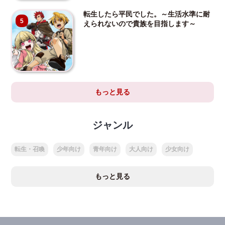
転生したら平民でした。～生活水準に耐
5
えられないので貴族を目指します～
もっと見る
ジャンル
転生・召喚
少年向け
青年向け
大人向け
少女向け
もっと見る