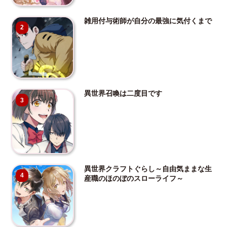
雑用付与術師が自分の最強に気付くまで
2
異世界召喚は二度目です
3
異世界クラフトぐらし～自由気ままな生
4
産職のほのぼのスローライフ～