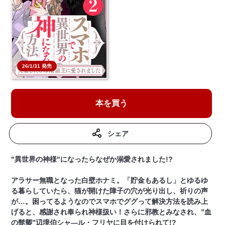
26/1/31 発売
本を買う
シェア
"異世界の神様"になったらなぜか溺愛されました!?
アラサー無職となった白壁ホナミ。「貯金もあるし」とゆるゆ
る暮らしていたら、猫が開けた障子の穴が光り出し、祈りの声
が…。困ってるようなのでスマホでググって解決方法を読み上
げると、感謝され奉られ神様扱い！さらに邪教とみなされ、”血
の髭卿”辺境伯シャ―ル・フリヤに目を付けられて!?