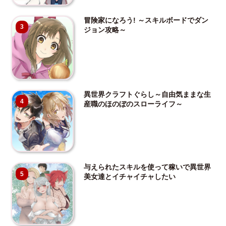
冒険家になろう! ～スキルボードでダン
3
ジョン攻略～
異世界クラフトぐらし～自由気ままな生
4
産職のほのぼのスローライフ～
与えられたスキルを使って稼いで異世界
5
美女達とイチャイチャしたい