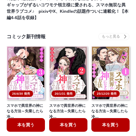
ギャップがずるいコワモテ領主様に愛される、スマホ無双な異
世界ラブコメ♪ pixivやX、Kindleの話題作ついに連載化！【本
編4-6話を収録】
コミック新刊情報
26/4/30 発売
26/1/31 発売
25/12/20 発売
スマホで異世界の神に
スマホで異世界の神に
スマホで異世界の神に
なる方法～失業したら
なる方法～失業したら
なる方法～失業したら
冷…
冷…
冷…
本を買う
本を買う
本を買う