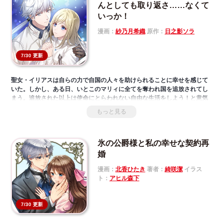
んとしても取り返さ……なくて
いっか！
漫画：
紗乃月希織
原作：
日之影ソラ
7/30 更新
聖女・イリアスは自らの力で自国の人々を助けられることに幸せを感じて
いた。しかし、ある日、いとこのマリィに全てを奪われ国を追放されてし
まう。追放された以上は使命にとらわれない自由な生活をしよう！と意気
揚々と旅に出たイリアスが出会ったのは隣国の第一王子・アクトール!?自
もっと見る
国の繫栄を願うアクトールに「俺の全てを捧げてもかまわない！この国の
聖女になってくれ！」と迫られたイリアスは再び聖女として生きることに
するが…!?訳あり聖女と彼女を支える王子の進む先は――
氷の公爵様と私の幸せな契約再
婚
漫画：
北香ひたき
著者：
綺咲潔
イラス
ト：
アヒル森下
7/30 更新