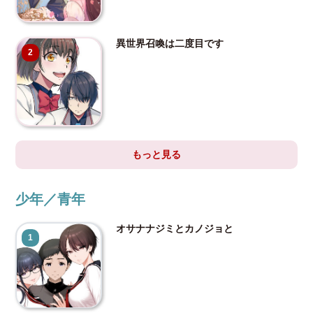
異世界召喚は二度目です
2
もっと見る
少年／青年
オサナナジミとカノジョと
1