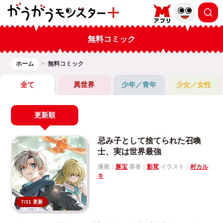
無料コミック
ホーム
無料コミック
全て
異世界
少年／青年
少女／女性
更新順
忌み子として捨てられた召喚
士、実は世界最強
漫画：
豚宝
著者：
影茸
イラスト：
村カル
キ
7/31 更新