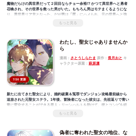
魔物だらけの異世界だって２回目ならチョー余裕!? かつて異世界へと勇者
召喚され、その世界を救った男がいた。もちろん男はモテまくるようにな
り、異世界リア充となった。だが男は「罠」にハメられ、元の世界へと強
制送還。おまけに赤ん坊からやり直すことに――。
もっと見る
わたし、聖女じゃありませんか
ら
漫画：
さとうしらたま
原作：
長月おと
キ
ャラクター原案：
萩原凛
7/30 更新
新たに出てきた聖女により、婚約破棄＆冤罪でダンジョン攻略最前線から
追放された元聖女ステラ。1年後、冒険者になった彼女は、先祖返りで青い
竜に変化することができる亜人・リーンハルトを助けて、彼とコンビを組
むようになったことで、楽しい日々を過ごしていた。
もっと見る
一方、ステラがいなくなった後、あと少しで終わると思われていたダンジ
ョン攻略は、なぜか1年が経過しても終わらないままで……。元聖女と秘密
を抱えた青年が紡ぐ冒険ファンタジー、ここに開幕！
偽者に奪われた聖女の地位、な