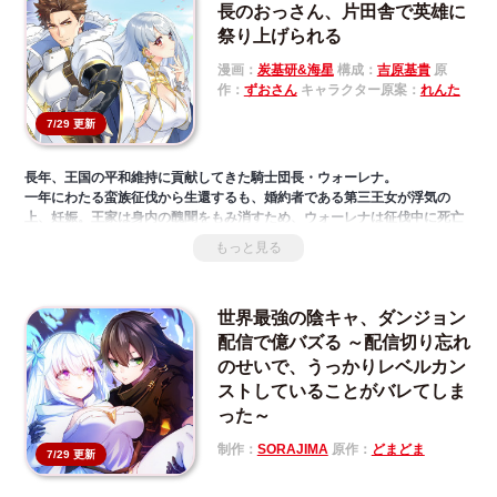
悪女の逆転劇、ここに開幕！
長のおっさん、片田舎で英雄に
祭り上げられる
漫画：
炭基研&海星
構成：
吉原基貴
原
作：
ずおさん
キャラクター原案：
れんた
7/29 更新
長年、王国の平和維持に貢献してきた騎士団長・ウォーレナ。
一年にわたる蛮族征伐から生還するも、婚約者である第三王女が浮気の
上、妊娠。王家は身内の醜聞をもみ消すため、ウォーレナは征伐中に死亡
したことにされてしまう。
もっと見る
失意の中、国に見切りをつけた彼は、賠償金を元手にのんびり田舎でスロ
ーライフをすることに。聖女や狐人族の少女などが次々と集まり、彼女た
ちから慕われ、やがて溺愛される。
世界最強の陰キャ、ダンジョン
けれど彼には彼女たちを愛せない理由があって……？国を追われた最強の
おっさんの成り上がりファンタジー！！
配信で億バズる ～配信切り忘れ
のせいで、うっかりレベルカン
ストしていることがバレてしま
った～
制作：
SORAJIMA
原作：
どまどま
7/29 更新