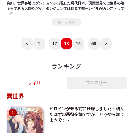
突如、世界各地にダンジョンが出現した現代日本。現実世界では生粋の陰
キャである大桃怜だが、ダンジョンでは世界で唯一レベルがカンストして
いた。
社会との関わりを絶ってひたすらダンジョンにのめり込んでいた怜は、あ
もっと見る
る日、チャンネル登録者1000万人の美少女有名配信者・ユリアの危機を救
う。
意図せずダンジョン配信でバズった怜は、平穏な日常を求めるのとは裏腹
に、裏社会や国までもを巻き込んだダンジョンのさらなる秘密へと巻き込
<
1
...
17
18
19
...
50
>
まれていく！
ランキング
マンスリー
デイリー
異世界
ヒロインが来る前に妊娠しました～詰ん
1
だはずの悪役令嬢ですが、どうやら違う
ようです～