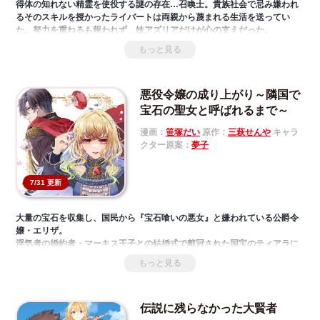
得体の知れない精霊を使役する謎の存在…召喚士。貴族社会で忌み嫌われ
るそのスキルを授かったライバートは両親から蔑まれる生活を送ってい
た。努力を重ねるも報われず、妹アズリアだけが心の支えだった。
しかし、そのアズリアが賊に襲われたことがきっかけで両親から勘当され
もっと見る
てしまう。失意に暮れ、行き倒れるライバートだったがギルド職員のサー
シャに拾われ、逆境から解き放たれたことで、召喚士としての才能を開花
させていく――。
悪役令嬢の成り上がり～隣国で
宝石の聖女と呼ばれるまで～
漫画：
笹塚だい
原作：
三萩せんや
キャラ
クター原案：
夢子
7/31 更新
大量の宝石を収集し、国民から『宝石喰いの悪女』と嫌われている公爵令
嬢・エリザ。
浮気者の婚約者・マーキス王子との結婚式で戴冠された国宝のティアラに
対し「ゴミ屑」と言い放った彼女は、王子から婚約破棄と国外追放を命じ
もっと見る
られてしまう。
そんな時、隣国の皇太子がエリザを連れ帰りたいと申し出た。
実は類まれなる宝石の鑑定眼を持つエリザ。
伝説に残らなかった大賢者
彼女が「ゴミ屑」と言った国宝にはある秘密が隠されており――。