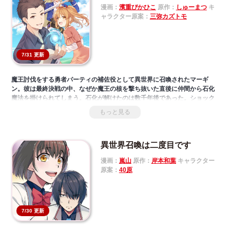
悪女は全てお見通し!? 悪女の成り上がりファンタジー、開幕！
漫画：
濱重ぴかひこ
原作：
しゅーまつ
キ
ャラクター原案：
三弥カズトモ
7/31 更新
魔王討伐をする勇者パーティの補佐役として異世界に召喚されたマーギ
ン。彼は最終決戦の中、なぜか魔王の核を撃ち抜いた直後に仲間から石化
魔法を掛けられてしまう。石化が解けたのは数千年後であった。ショック
で気力を失っていたマーギンだったが、優しい人々に助けられて次第に前
もっと見る
を向いて行けるように。なぜあの時裏切られたのか。その謎を追い求めて
マーギンは動き出す！ 数千年後の世界で仲間の裏切りの謎を追い求める
異世界冒険ファンタジー！
異世界召喚は二度目です
第12回ネット小説大賞グランプリ受賞作、待望のコミカライズ！
漫画：
嵐山
原作：
岸本和葉
キャラクター
原案：
40原
7/30 更新