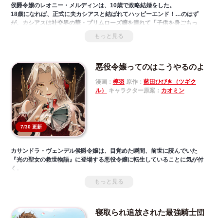
侯爵令嬢のレオニー・メルディンは、10歳で政略結婚をした。
18歳になれば、正式に夫カシアスと結ばれてハッピーエンド！…のはず
が、カシアスは社交界の華・プリムローズ嬢を連れて「子供を身ごもっ
た」と不貞を告白。
もっと見る
離婚を決意するレオニーだが、父親は離婚を認めないという。
困ったレオニーのもとに声をかけてきたのは、プリムローズの元婚約者
で、氷の公爵と呼ばれるシャルリー・クローディア。
悪役令嬢ってのはこうやるのよ
婚約破棄したシャルリーは、レオニーに結婚を提案してきて――!?
漫画：
檸羽
原作：
藍田ひびき（ツギク
ル）
キャラクター原案：
カオミン
7/30 更新
カサンドラ・ヴェンデル侯爵令嬢は、目覚めた瞬間、前世に読んでいた
『光の聖女の救世物語』に登場する悪役令嬢に転生していることに気が付
く。
このままでは、いずれ召喚される聖女と彼女に群がる男たちによって断罪
もっと見る
される運命が待っている――。
前世で悪辣な手腕を使い成り上がってきた悪女は、シナリオに抗い、彼ら
を断罪することを決意する。
寝取られ追放された最強騎士団
「本当の悪役というものを、見せてあげるわ！」